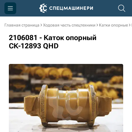
Главная страница
Ходовая часть спецтехники
Катки опорные
Компания
2106081 - Каток опорный
Акции
СК-12893 QHD
Доставка и оплата
Информация
Контакты
3D тур по производству
3D тур по складам
sksale@skdst.ru