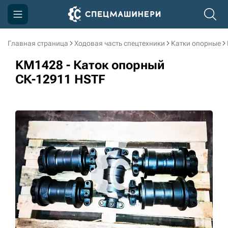
Главная страница
Ходовая часть спецтехники
Катки опорные
Компания
KM1428 - Каток опорный
Акции
СК-12911 HSTF
Доставка и оплата
Информация
Контакты
3D тур по производству
3D тур по складам
sksale@skdst.ru