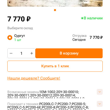
+7 (499) 394-50-93
7 770 ₽
В наличии
Выберите склад
Сургут
Отгрузка
7 770 ₽
Сегодня
1 шт
В корзину
Купить в 1 клик
Нашли дешевле? Сообщите!
Возможные замены
1EM-1002;
20Y-30-00010;
20Y-30-00011;
20Y-30-00012;
20Y-30-00014;
20Y-30-00014-1;
20Y-30-00014-2;
20Y-30-00014-9;
20Y-30-00014-HME;
20Y-30-00014-HY;
20Y-30-00015;
Подходит к технике:
PC200LC-7;
PC200-7;
PC200-5;
20Y-30-00016;
20Y-30-00017;
20Y-30-00018;
PC200LC-5;
PC200-6E;
PC200-8;
PC200-3;
PC200LC-8;
20Y-30-00130;
20Y-30-00131;
20Y-30-00283;