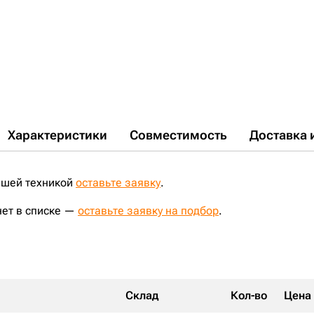
PC190NLC-8;
PC190LC-8;
PC150LC-3;
PC160LC-7;
PC220LC-6E;
PC180LC-6K;
PC180LC-5K;
PC228UU-1;
R160LC-3;
PC210LC-5;
PC100L-6;
PC210NLC-8;
PC160-6;
PC220-8M0;
PC200-8M0;
R200NLC-3;
PC230-6;
PC200LC-8M0;
SWE215;
SY215H;
SY225NLC;
Характеристики
Совместимость
Доставка 
ашей техникой
оставьте заявку
.
нет в списке —
оставьте заявку на подбор
.
Склад
Кол-во
Цена