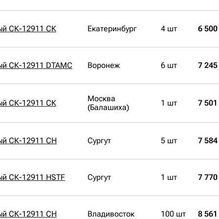
ый СК-12911 СК
Екатеринбург
4 шт
6 500
ый СК-12911 DTAMC
Воронеж
6 шт
7 245
Москва
ый СК-12911 СК
1 шт
7 501
(Балашиха)
ый СК-12911 CH
Сургут
5 шт
7 584
ый СК-12911 HSTF
Сургут
1 шт
7 770
ый СК-12911 CH
Владивосток
100 шт
8 561