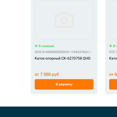
В наличии
В 
QHD 01450600020
QHD 11042376
QHD 2-3823
QHD A32
STS 
Каток опорный СК-6270758 QHD
Като
от 7 500 руб
от 
В корзину