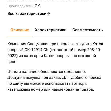
PC400LC-5;
PC400-3;
PC400LC-3;
PC400-6Z;
PC450LC-6;
PC400-7(5227);
PC450LC-8;
XE370;
СК
Производитель:
Все характеристики
Описание
Характеристики
Совместимость
Д
Компания Спецмашинери предлагает купить Каток
опорный СК-12914 СК (каталожный номер 208-20-
0022) из категории Катки опорные по выгодной
цене.
Цены и наличие обновляются ежедневно.
Доступна покупка под заказ. Для удобного поиска
по сайту вы можете использовать артикул,
каталожный номер или наименование товара.