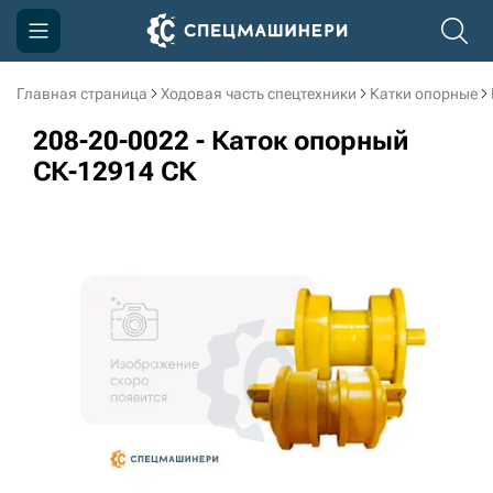
Главная страница
Ходовая часть спецтехники
Катки опорные
Компания
208-20-0022 - Каток опорный
Акции
СК-12914 СК
Доставка и оплата
Информация
Контакты
3D тур по производству
3D тур по складам
sksale@skdst.ru