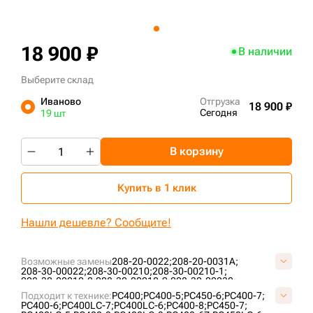
+7 (499) 394-50-93
18 900 ₽
В наличии
Выберите склад
Иваново
Отгрузка
18 900 ₽
Сегодня
19 шт
В корзину
Купить в 1 клик
Нашли дешевле? Сообщите!
Возможные замены
208-20-0022;
208-20-0031A;
208-30-00022;
208-30-00210;
208-30-00210-1;
208-30-00210-2;
208-30-00210-9;
208-30-00230;
208-30-00231;
208-30-00310;
2-2788;
A4040000M00;
Подходит к технике:
PC400;
PC400-5;
PC450-6;
PC400-7;
KM1743;
KM2301;
UF209K1E;
VKM1743V;
PC400-6;
PC400LC-7;
PC400LC-6;
PC400-8;
PC450-7;