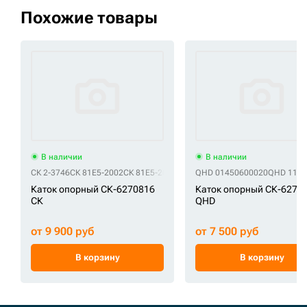
Похожие товары
В наличии
В наличии
СК 2-3746
СК 81E5-2002
СК 81E5-2002 (9 серия)
QHD 01450600020
СК 81N8-11010
QHD 1104
СК 81N8
Каток опорный СК-6270816
Каток опорный СК-6270
СК
QHD
от 9 900 руб
от 7 500 руб
В корзину
В корзину