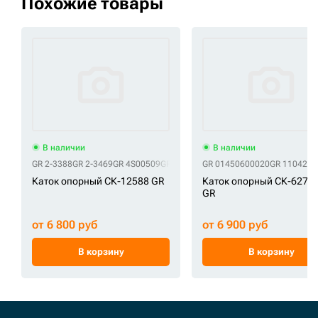
Похожие товары
В наличии
В наличии
GR 2-3388
GR 2-3469
GR 4S00509
GR 71401360
GR 01450600020
GR 9114681
GR 9132602
GR 1104237
GR
Каток опорный СК-12588 GR
Каток опорный СК-6270
GR
от 6 800 руб
от 6 900 руб
В корзину
В корзину