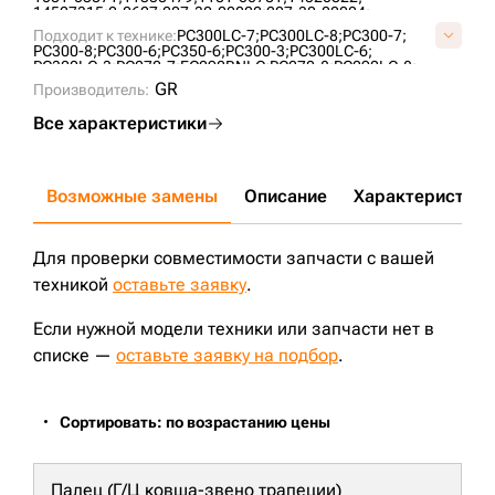
14527315;
2-0627;
207-30-00022;
207-30-00024;
207-30-00130;
207-30-00150;
207-30-00410;
Подходит к технике:
PC300LC-7;
PC300LC-8;
PC300-7;
207-30-00510;
207-30-00511;
207-30-00530;
PC300-8;
PC300-6;
PC350-6;
PC300-3;
PC300LC-6;
207-30-00531;
207-30-00610;
207-30-00660;
PC300LC-3;
PC270-7;
EC290BNLC;
PC270-8;
PC290LC-8;
207-30-16102;
207-30-K1700;
331/54208;
81E9-17030;
PC300-8M0;
PC300-2;
PC280LC-3;
SY335;
SY330H;
SY375H;
GR
9270-6001;
Производитель:
A4030000M00;
A4030001M00;
SY365H;
A40300B0M00;
E282-2002;
E282-2102;
KM1429A;
P14520822;
UF196K1E;
VO64;
VVO64V;
Все характеристики
Возможные замены
Описание
Характеристики
Для проверки совместимости запчасти с вашей
техникой
оставьте заявку
.
Если нужной модели техники или запчасти нет в
списке —
оставьте заявку на подбор
.
Сортировать: по возрастанию цены
Палец (Г/Ц ковша-звено трапеции)