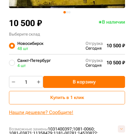
+7 (499) 394-50-93
10 500 ₽
В наличии
Выберите склад
Новосибирск
Отгрузка
10 500 ₽
Сегодня
48 шт
Санкт-Петербург
Отгрузка
10 500 ₽
Сегодня
4 шт
В корзину
Купить в 1 клик
Нашли дешевле? Сообщите!
Возможные замены
1031400397;
1081-0060;
1081-03871;
11358479;
1181-00781;
14520822;