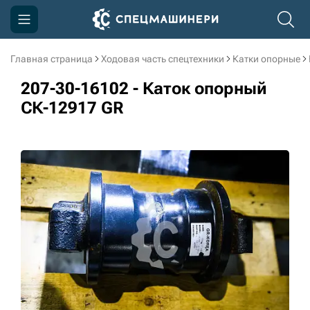
Главная страница
Ходовая часть спецтехники
Катки опорные
Компания
207-30-16102 - Каток опорный
Акции
СК-12917 GR
Доставка и оплата
Информация
Контакты
3D тур по производству
3D тур по складам
sksale@skdst.ru