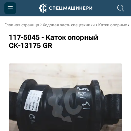
Главная страница
Ходовая часть спецтехники
Катки опорные
Компания
117-5045 - Каток опорный
Акции
СК-13175 GR
Доставка и оплата
Информация
Контакты
3D тур по производству
3D тур по складам
sksale@skdst.ru