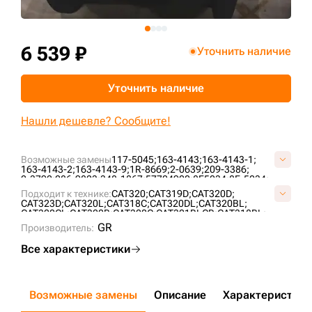
+7 (499) 394-50-93
6 539 ₽
Уточнить наличие
Уточнить наличие
Нашли дешевле? Сообщите!
Возможные замены
117-5045;
163-4143;
163-4143-1;
163-4143-2;
163-4143-9;
1R-8669;
2-0639;
209-3386;
2-3792;
286-9823;
348-1867;
57704900;
8E5034;
8E-5034;
8E5034-2;
964289;
965893;
991109;
993597;
Подходит к технике:
CAT320;
CAT319D;
CAT320D;
A7820000M00;
A7820001M00;
A78200B0M00;
CR5109;
CAT323D;
CAT320L;
CAT318C;
CAT320DL;
CAT320BL;
CR5572;
CR6676;
D34310103;
UF176C0E;
VCR5109V;
CAT320CL;
CAT320B;
CAT320C;
CAT321BLCR;
CAT318BL;
CAT318CL;
CAT323DL;
CAT315L;
CAT317;
CAT317N;
GR
Производитель:
CAT315DL;
CAT319DL;
CAT319DLN;
CAT320N;
CAT321C;
CAT320D2L;
Все характеристики
Возможные замены
Описание
Характеристики