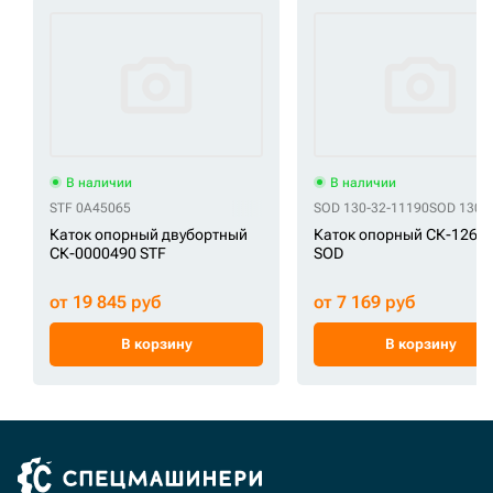
В наличии
В наличии
STF 0A45065
SOD 130-32-11190
SOD 130-
Каток опорный двубортный
Каток опорный СК-1262
СК-0000490 STF
SOD
от 19 845 руб
от 7 169 руб
В корзину
В корзину