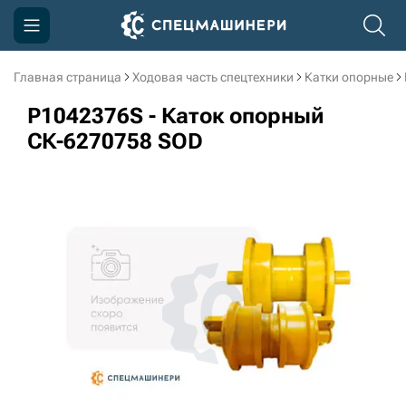
Главная страница
Ходовая часть спецтехники
Катки опорные
Компания
P1042376S - Каток опорный
Акции
СК-6270758 SOD
Доставка и оплата
Информация
Контакты
3D тур по производству
3D тур по складам
sksale@skdst.ru