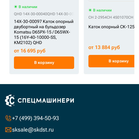
В наличии
В наличии
QHD 14X-30-00040
QHD 14X-30-00041
QHD 14X-30-00043
QHD 14X-30-0
CH 2-2954
CH 4S01070
CH 92
14X-30-00097 Каток опорный
Каток опорный СК-1253
двубортный на бульдозер
Komatsu D65PX-15 / D65WX-
15 (16Y-40-10000-SS,
KM2102) QHD
от 13 884 руб
от 16 695 руб
В корзину
В корзину
+7 (499) 394-50-93
sksale@skdst.ru