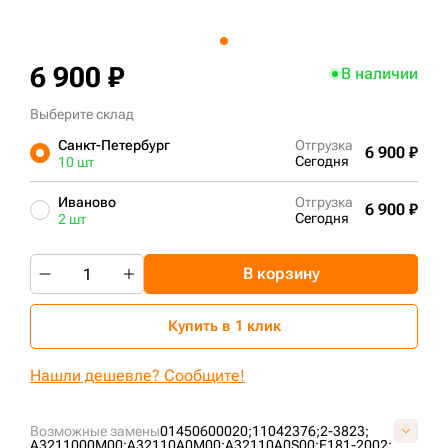
+7 (499) 394-50-93
6 900 ₽
В наличии
Выберите склад
Санкт-Петербург
Отгрузка
6 900 ₽
Сегодня
10 шт
Иваново
Отгрузка
6 900 ₽
Сегодня
2 шт
В корзину
Купить в 1 клик
Нашли дешевле? Сообщите!
Возможные замены
01450600020;
11042376;
2-3823;
A3211000M00;
A32110A0M00;
A32110A0S00;
E181-2002;