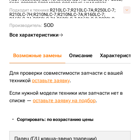
E181-2002BG;
E20342308;
G2242345;
H11042376;
P1042376S;
P1642333U;
P2242345G;
S1042376;
Подходит к технике:
R210LC-7;
R210LC-7A;
R250LC-7;
U1642333;
VA3211A0;
VG2242345V;
R210LC-7H;
R210NLC-7;
R210NLC-7A;
R160LC-7;
R160LC-7A;
R250LC-7A;
R180LC-7;
R160LC-9;
R200LC;
SOD
Производитель:
Все характеристики
Возможные замены
Описание
Характеристики
Для проверки совместимости запчасти с вашей
техникой
оставьте заявку
.
Если нужной модели техники или запчасти нет в
списке —
оставьте заявку на подбор
.
Сортировать: по возрастанию цены
Палец (Г/Ц ковша-звено трапеции)