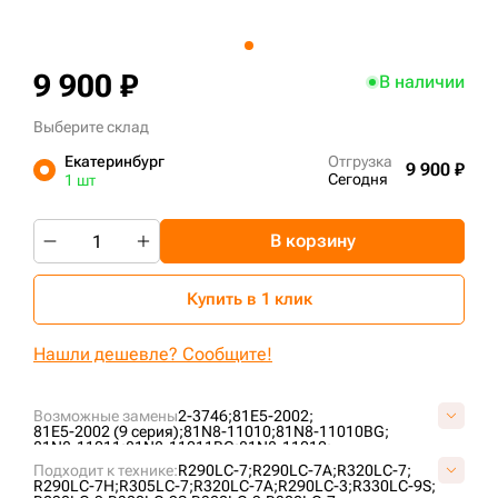
+7 (499) 394-50-93
9 900 ₽
В наличии
Выберите склад
Екатеринбург
Отгрузка
9 900 ₽
Сегодня
1 шт
В корзину
Купить в 1 клик
Нашли дешевле? Сообщите!
Возможные замены
2-3746;
81E5-2002;
81E5-2002 (9 серия);
81N8-11010;
81N8-11010BG;
81N8-11011;
81N8-11011BG;
81N8-11012;
V81N8-11010V;
Подходит к технике:
R290LC-7;
R290LC-7A;
R320LC-7;
R290LC-7H;
R305LC-7;
R320LC-7A;
R290LC-3;
R330LC-9S;