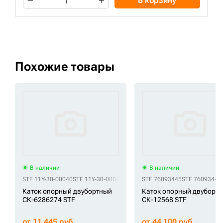
В корзину
Похожие товары
В наличии
В наличии
STF 11Y-30-00040
STF 11Y-30-00042
STF 11Y-30-00042-9
STF 76093445
STF UG123K0T
STF 76093445
Каток опорный двубортный
Каток опорный двуборт
СК-6286274 STF
СК-12568 STF
от 11 445 руб
от 44 100 руб