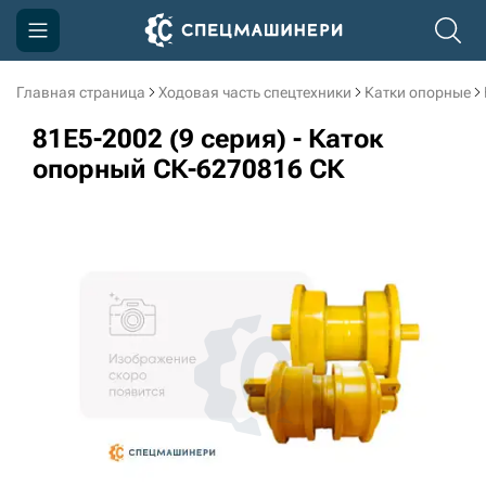
Главная страница
Ходовая часть спецтехники
Катки опорные
Компания
81E5-2002 (9 серия) - Каток
Акции
опорный СК-6270816 СК
Доставка и оплата
Информация
Контакты
3D тур по производству
3D тур по складам
sksale@skdst.ru