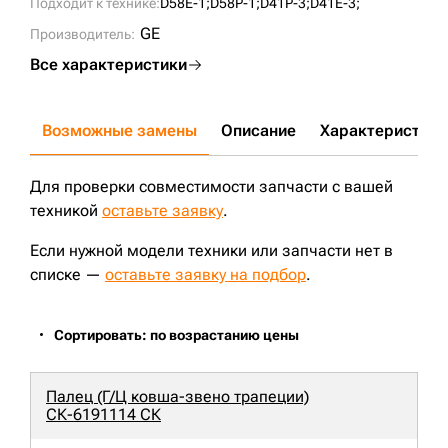
Подходит к технике:
D58E-1;
D58P-1;
D41P-3;
D41E-3;
141-30-00073;
C4060100M00;
KM103;
KM103A;
KM103B;
GE
Производитель:
Все характеристики
Возможные замены
Описание
Характеристики
Для проверки совместимости запчасти с вашей
техникой
оставьте заявку
.
Если нужной модели техники или запчасти нет в
списке —
оставьте заявку на подбор
.
Сортировать: по возрастанию цены
Палец (Г/Ц ковша-звено трапеции)
СК-6191114 СК