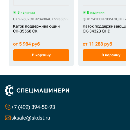
В наличии
В наличии
СК 2-2602
СК 9234984
СК 9235892
СК 9270478
QHD 24100N7035F3
СК 9300913
СК 9302198
QHD 72
С
Каток поддерживающий
Каток поддерживающий
СК-35568 СК
СК-34323 QHD
от 5 984 руб
от 11 288 руб
В корзину
В корзину
+7 (499) 394-50-93
sksale@skdst.ru