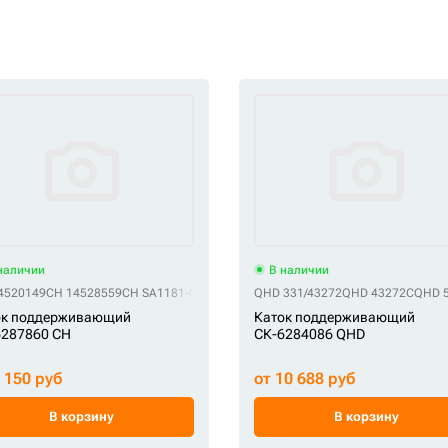
наличии
В наличии
4520149
CH C9346100M00
CH 14528559
CH P14520608
CH SA1181-00020
CH VOE14693120
CH UH082W0B
QHD 331/43272
CH VC931600
QHD 43272C
CH VOE145
QHD 5
ок поддерживающий
Каток поддерживающий
6287860 CH
СК-6284086 QHD
6 150 руб
от 10 688 руб
В корзину
В корзину