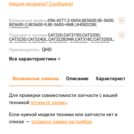
Нашли дешевле? Сообщите!
Возможные замены
096-4277;
2-0654;
8E5600;
8E-5600;
8E5600-2;
8E5600-9;
8E-5600-HME;
UH082C0B;
VC782000;
Подходит к технике:
CAT320;
CAT319D;
CAT320D;
CAT323D;
CAT324DL;
CAT322B3NR;
CAT318C;
CAT320DL;
CLG925D;
CAT322BL;
CAT322CL;
CAT320BL;
CAT320CL;
CAT322B;
CAT322C;
CAT324D;
CAT320B;
CAT320C;
QHD
Производитель:
CAT321BLCR;
CAT318CL;
CAT315L;
CAT315DL;
CLG220LC;
CAT319CLN;
CLG920;
Все характеристики
Возможные замены
Описание
Характеристики
Для проверки совместимости запчасти с вашей
техникой
оставьте заявку
.
Если нужной модели техники или запчасти нет в
списке —
оставьте заявку на подбор
.