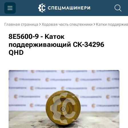
Главная страница
Ходовая часть спецтехники
Катки поддержи
Компания
8E5600-9 - Каток
Акции
поддерживающий СК-34296
QHD
Доставка и оплата
Информация
Контакты
3D тур по производству
3D тур по складам
sksale@skdst.ru