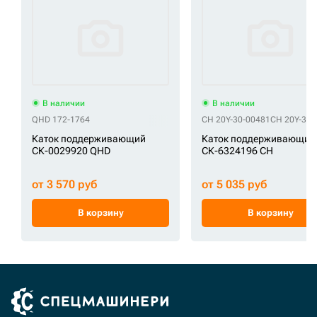
В наличии
В наличии
QHD 172-1764
CH 20Y-30-00481
CH 20Y-30-
Каток поддерживающий
Каток поддерживающий
СК-0029920 QHD
СК-6324196 CH
от 3 570 руб
от 5 035 руб
В корзину
В корзину