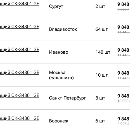
ющий СК-34301 GE
9 848
Сургут
2 шт
9 660 ₽
ющий СК-34301 GE
9 848
Владивосток
64 шт
11 445 
ющий СК-34301 GE
9 848
Иваново
140 шт
11 445 
ющий СК-34301 GE
Москва
9 848
10 шт
(Балашиха)
11 445 
ющий СК-34301 GE
9 848
Санкт-Петербург
8 шт
10 008 
ющий СК-34301 GE
9 848
Воронеж
6 шт
8 925 ₽