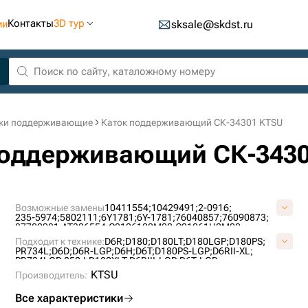
Контакты
3D тур
ии
sksale@skdst.ru
ки поддерживающие
Каток поддерживающий СК-34301 KTSU
 поддерживающий СК-343
Возможные замены
10411554;
10429491;
2-0916;
235-5974;
5802111;
6Y1781;
6Y-1781;
76040857;
76090873;
87702981;
AT306554;
C0106100M00;
C01061H0M00;
CR4800;
CR4800C;
UH094C1B;
VC0106H0;
Подходит к технике:
D6R;
D180;
D180LT;
D180LGP;
D180PS;
PR734L;
D6D;
D6R-LGP;
D6H;
D6T;
D180PS-LGP;
D6RII-XL;
PR734LGP;
850J;
D180XLT;
D6RIII-LGP;
D6T-LGP;
CASE2050M;
PR736;
KTSU
Производитель:
Все характеристики