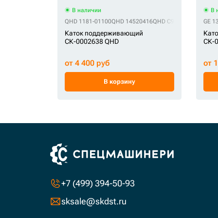
В наличии
В 
QHD 1181-01100
QHD 14520416
QHD C9314100M00
GE 1
QHD
Каток поддерживающий
Кат
СК-0002638 QHD
СК-
от 4 400 руб
от 
В корзину
+7 (499) 394-50-93
sksale@skdst.ru