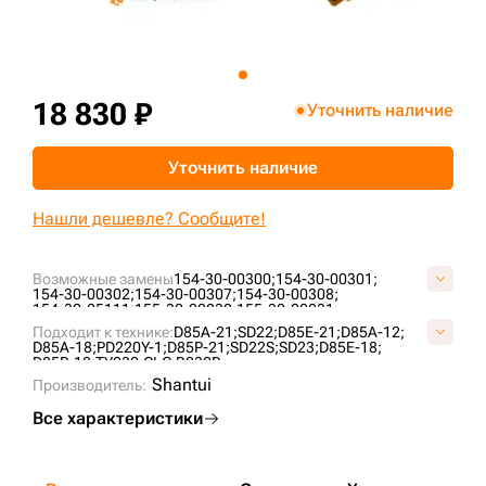
+7 (499) 394-50-93
18 830 ₽
Уточнить наличие
Уточнить наличие
Нашли дешевле? Сообщите!
Возможные замены
154-30-00300;
154-30-00301;
154-30-00302;
154-30-00307;
154-30-00308;
154-30-25111;
155-30-00230;
155-30-00231;
155-30-00232;
155-30-00233;
155-30-00233-SS;
Подходит к технике:
D85A-21;
SD22;
D85E-21;
D85A-12;
155-30-00234;
155-30-00234-6;
155-30-00235;
D85A-18;
PD220Y-1;
D85P-21;
SD22S;
SD23;
D85E-18;
155-30-00290;
158-40-A0000P050-01;
2-1862;
D85P-18;
TY230;
CLG B230R;
C4081A0M00;
C40851A0M00;
KM120;
T21.30.6;
Shantui
Производитель:
Все характеристики