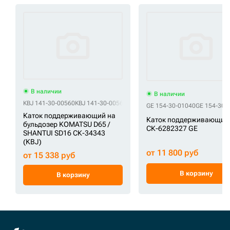
В наличии
В наличии
KBJ 141-30-00560
KBJ 141-30-00561
KBJ 141-30-00562
KBJ 141-30-0056
GE 154-30-01040
GE 154-30-
Каток поддерживающий на
Каток поддерживающий
бульдозер KOMATSU D65 /
СК-6282327 GE
SHANTUI SD16 СК-34343
(KBJ)
от 11 800 руб
от 15 338 руб
В корзину
В корзину