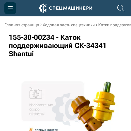
Главная страница
Ходовая часть спецтехники
Катки поддержи
Компания
155-30-00234 - Каток
Акции
поддерживающий СК-34341
Shantui
Доставка и оплата
Информация
Контакты
3D тур по производству
3D тур по складам
sksale@skdst.ru