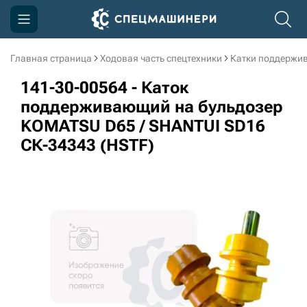
Главная страница
Ходовая часть спецтехники
Катки поддержи
Компания
141-30-00564 - Каток
Акции
поддерживающий на бульдозер
KOMATSU D65 / SHANTUI SD16
Доставка и оплата
СК-34343 (HSTF)
Информация
Контакты
3D тур по производству
3D тур по складам
sksale@skdst.ru