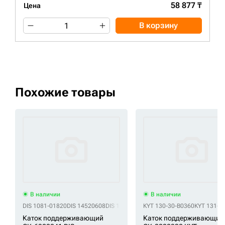
58 877 ₸
Цена
В корзину
Похожие товары
В наличии
В наличии
DIS 1081-01820
DIS 14520608
DIS 14527124
KYT 130-30-B0360
DIS 14693120
DIS C9346100
KYT 131-3
Каток поддерживающий
Каток поддерживающий