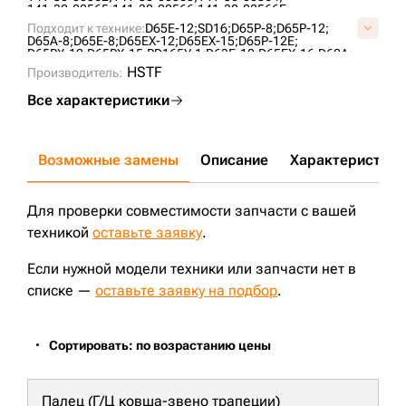
141-30-00565;
141-30-00566;
141-30-00566E;
144-81-30050;
144-81-30051;
144-81-30052;
Подходит к технике:
D65E-12;
SD16;
D65P-8;
D65P-12;
144-81-30053;
144-81-30054;
14X-30-00140;
D65A-8;
D65E-8;
D65EX-12;
D65EX-15;
D65P-12E;
14X-30-00141;
14X-30-00142;
14X-30-00143;
D65PX-12;
D65PX-15;
PD165Y-1;
D63E-12;
D65EX-16;
D60A;
14X-30-00180;
14X-30-00181;
14X-30-07200;
TA1602;
ZD170-3;
ZD160;
CLG B160C;
SEM816 ;
HSTF
14X-30-15001;
Производитель:
16Y-40-06000;
2-0820;
C40651E0M00;
KM2105;
T24.30.3;
UH101K1B;
VC4065E0;
Все характеристики
Возможные замены
Описание
Характеристики
Для проверки совместимости запчасти с вашей
техникой
оставьте заявку
.
Если нужной модели техники или запчасти нет в
списке —
оставьте заявку на подбор
.
Сортировать: по возрастанию цены
Палец (Г/Ц ковша-звено трапеции)