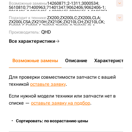
Возможные замены
14260871;
2-1311;
3000534;
5610810;
71400963;
71401347;
9062406;
9062406-1;
9062406-2;
9062406-4;
9089636;
9089636-1;
9105751;
9134245;
9134245-1;
9134245-2;
9134245-HY;
9178333;
Подходит к технике:
ZX200;
ZX200LC;
ZX200LCLA;
C1516000M00;
E02GUU017;
ZX200.610.000;
ZX200LCSA;
ZX210H;
ZX210K;
ZX210LCH;
ZX210LCK;
EX200-5;
EX220-5;
ZX230;
ZX230LC;
ZX230LCLA;
ZX230LCSA;
ZX240H;
ZX240LCH;
ZX240LCK;
ZX160LC;
QHD
Производитель:
EX220;
EX220LC-2;
EX220-2;
EX200;
EX200LC-5;
EX200LC-2;
EX200-2;
EX200-3;
EX200LC;
ZX135USL;
Все характеристики
ZX225USR;
EX230LC-5;
EX225USR;
EX255;
EX220-3;
EX210LCK-5;
EX200-5E;
EX210H-5;
EX215;
EX225USRLC;
EX200-1;
EX200-5HG;
EX200-5Z;
EX200K-2;
EX215LC;
EX225USRL;
EX255LC;
ZX225USRLC;
ZX200E;
ZX210LC;
ZX180LC;
R934HDS LITRONIC;
EX165;
EX165LC;
FH220-3;
Возможные замены
Описание
Характеристики
FH220LC.3;
Для проверки совместимости запчасти с вашей
техникой
оставьте заявку
.
Если нужной модели техники или запчасти нет в
списке —
оставьте заявку на подбор
.
Сортировать: по возрастанию цены