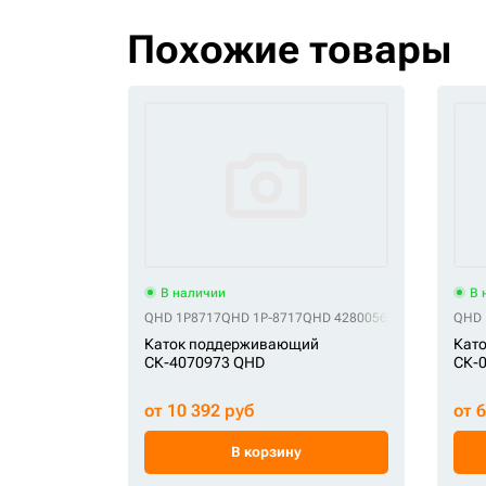
Похожие товары
В наличии
В 
QHD 1P8717
QHD 1P-8717
QHD 4280056
QHD 5000951
QHD 
Q
Каток поддерживающий
Кат
СК-4070973 QHD
СК-
от 10 392 руб
от 
В корзину