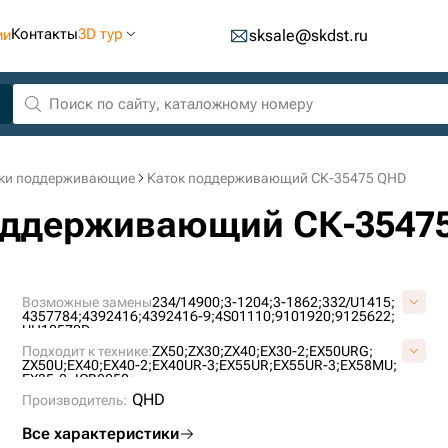
Контакты
3D тур
ии
sksale@skdst.ru
ки поддерживающие
Каток поддерживающий СК-35475 QHD
поддерживающий СК-3547
Возможные замены
234/14900;
3-1204;
3-1862;
332/U1415;
4357784;
4392416;
4392416-9;
4S01110;
9101920;
9125622;
UH105Z0D;
Подходит к технике:
ZX50;
ZX30;
ZX40;
EX30-2;
EX50URG;
ZX50U;
EX40;
EX40-2;
EX40UR-3;
EX55UR;
EX55UR-3;
EX58MU;
EX35-2;
JCB8052;
QHD
Производитель:
Все характеристики