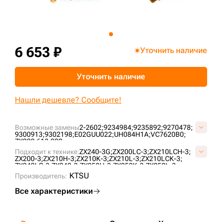
+7 (499) 394-50-93
6 653 ₽
Уточнить наличие
Уточнить наличие
Нашли дешевле? Сообщите!
Возможные замены
2-2602;
9234984;
9235892;
9270478;
9300913;
9302198;
E02GUU022;
UH084H1A;
VC7620B0;
ZX200.613.000;
Подходит к технике:
ZX240-3G;
ZX200LC-3;
ZX210LCH-3;
ZX200-3;
ZX210H-3;
ZX210K-3;
ZX210L-3;
ZX210LCK-3;
ZX240LC-3;
ZX240-3;
ZX250H-3;
ZX250K-3;
ZX250L-3;
ZX250LCH-3;
ZX250LCK-3;
ZX180LCN-3;
ZX200-3G;
KTSU
Производитель:
ZX160LC-3;
ZX200LC-5G;
ZX200-5G;
ZX240-5G;
ZX225USRLC-3;
ZX225USR-3;
ZX240LC-5G;
ZX200LC-3G;
Все характеристики
ZX210-3;
ZX180LCN-5G;
ZX250LC-3;
ZX240;
ZX240N-3;
ZX210LC-3;
CLG920E;