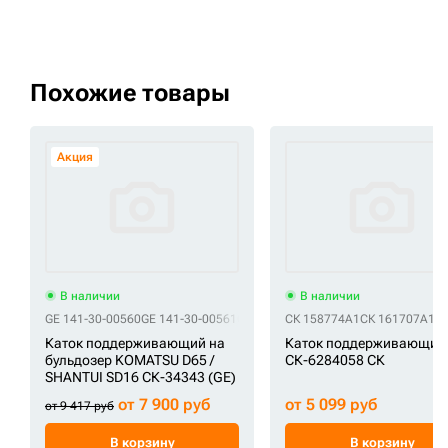
Похожие товары
Акция
В наличии
В наличии
GE 141-30-00560
GE 141-30-00561
GE 141-30-00562
СК 158774A1
GE 141-30-00563
СК 161707A1
GE
СК
Каток поддерживающий на
Каток поддерживающий
бульдозер KOMATSU D65 /
СК-6284058 СК
SHANTUI SD16 СК-34343 (GE)
от 7 900 руб
от 5 099 руб
от 9 417 руб
В корзину
В корзину