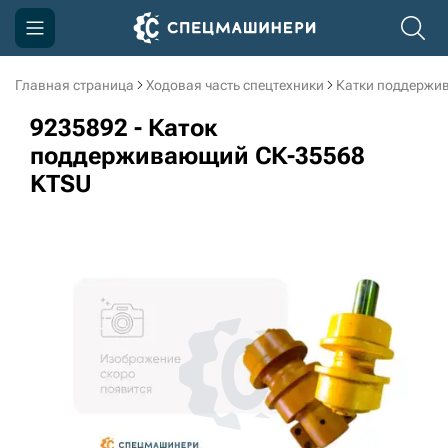
Главная страница
Ходовая часть спецтехники
Катки поддержи
Компания
9235892 - Каток
Акции
поддерживающий СК-35568
KTSU
Доставка и оплата
Информация
Контакты
3D тур по производству
3D тур по складам
sksale@skdst.ru