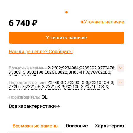
+7 (499) 394-50-93
6 740 ₽
Уточнить наличие
Уточнить наличие
Нашли дешевле? Сообщите!
Возможные замены
2-2602;
9234984;
9235892;
9270478;
9300913;
9302198;
E02GUU022;
UH084H1A;
VC7620B0;
ZX200.613.000;
Подходит к технике:
ZX240-3G;
ZX200LC-3;
ZX210LCH-3;
ZX200-3;
ZX210H-3;
ZX210K-3;
ZX210L-3;
ZX210LCK-3;
ZX240LC-3;
ZX240-3;
ZX250H-3;
ZX250K-3;
ZX250L-3;
ZX250LCH-3;
ZX250LCK-3;
ZX180LCN-3;
ZX200-3G;
QL
Производитель:
ZX160LC-3;
ZX200LC-5G;
ZX200-5G;
ZX240-5G;
ZX225USRLC-3;
ZX225USR-3;
ZX240LC-5G;
ZX200LC-3G;
Все характеристики
ZX210-3;
ZX180LCN-5G;
ZX250LC-3;
ZX240;
ZX240N-3;
ZX210LC-3;
CLG920E;
Возможные замены
Описание
Характеристики