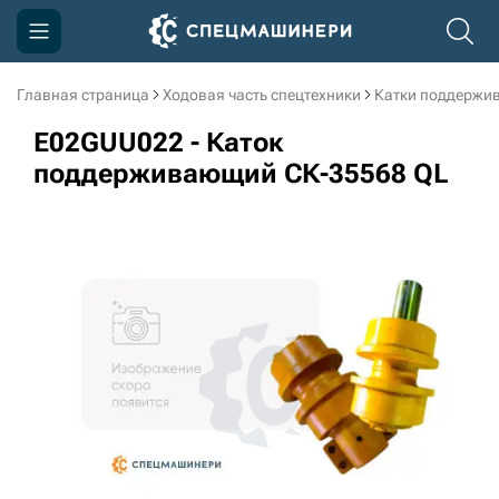
Главная страница
Ходовая часть спецтехники
Катки поддержи
Компания
E02GUU022 - Каток
Акции
поддерживающий СК-35568 QL
Доставка и оплата
Информация
Контакты
3D тур по производству
3D тур по складам
sksale@skdst.ru