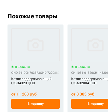
Похожие товары
В наличии
В наличии
QHD 24100N7035F3
QHD 72208802
QHD 72212081
CH 1081-01820
QHD C1630100B00
CH 14520608
Q
Каток поддерживающий
Каток поддерживающий
СК-34323 QHD
СК-6320041 CH
от 11 288 руб
от 8 303 руб
В корзину
В корзину