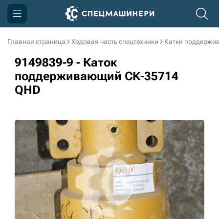
Главная страница
Ходовая часть спецтехники
Катки поддержи
Компания
9149839-9 - Каток
Акции
поддерживающий СК-35714
QHD
Доставка и оплата
Информация
Контакты
3D тур по производству
3D тур по складам
sksale@skdst.ru