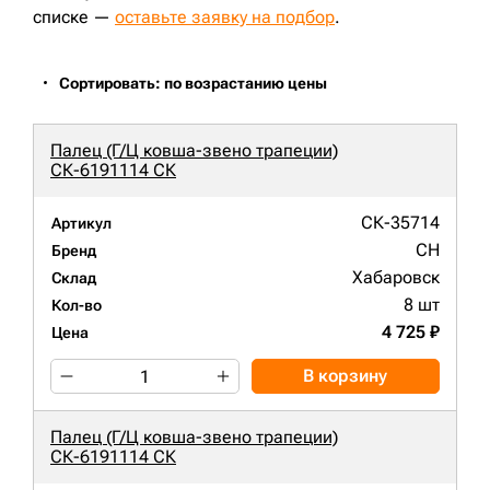
списке —
оставьте заявку на подбор
.
Сортировать: по возрастанию цены
Палец (Г/Ц ковша-звено трапеции)
СК-6191114 СК
СК-35714
Артикул
CH
Бренд
Хабаровск
Склад
8 шт
Кол-во
4 725 ₽
Цена
В корзину
Палец (Г/Ц ковша-звено трапеции)
СК-6191114 СК