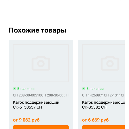
Похожие товары
В наличии
В наличии
CH 208-30-00510
CH 208-30-00511
CH 208-30-00520
CH 14260871
CH 208-30-00521
CH 2-1311
CH 3
C
Каток поддерживающий
Каток поддерживающий
СК-6150557 CH
СК-35382 CH
от 9 062 руб
от 6 669 руб