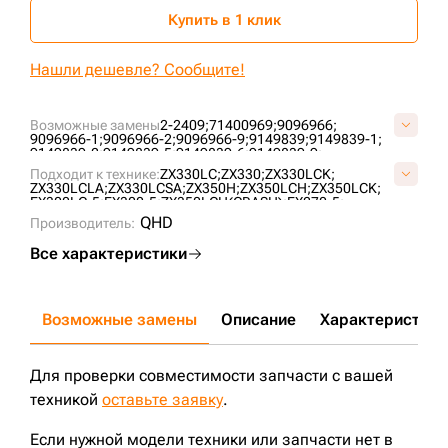
Купить в 1 клик
Нашли дешевле? Сообщите!
Возможные замены
2-2409;
71400969;
9096966;
9096966-1;
9096966-2;
9096966-9;
9149839;
9149839-1;
9149839-2;
9149839-5;
9149839-6;
9149839-9;
9149839-HY;
9191054;
E02GUU020;
UH098H0A;
Подходит к технике:
ZX330LC;
ZX330;
ZX330LCK;
ZX330LCLA;
ZX330LCSA;
ZX350H;
ZX350LCH;
ZX350LCK;
EX300LC-5;
EX300-5;
ZX350LCH(CRASH);
EX270-5;
EX300LC-2;
EX300LC-3;
EX300LC-3C;
EX300-2;
EX300-3;
QHD
Производитель:
EX300-3C;
EX350H-5;
EX300H-3;
EX310H-3C;
EX300H-2;
EX310H-3;
EX330LC-5;
EX350LCH-5;
ZX270;
ZX270LC;
Все характеристики
EX270LC-5;
EX355;
FH300.2;
FH330.3;
ZX280LC;
EX355LC;
EX300LC-2H;
Возможные замены
Описание
Характеристики
Для проверки совместимости запчасти с вашей
техникой
оставьте заявку
.
Если нужной модели техники или запчасти нет в