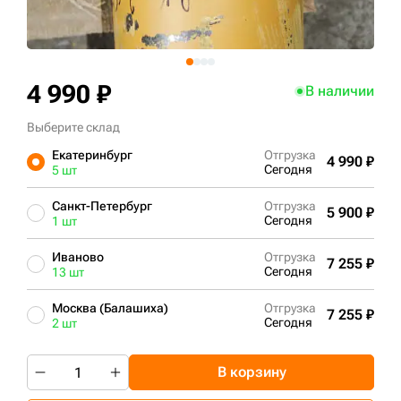
+7 (499) 394-50-93
4 990 ₽
В наличии
Выберите склад
Екатеринбург
Отгрузка
4 990 ₽
Сегодня
5 шт
Санкт-Петербург
Отгрузка
5 900 ₽
Сегодня
1 шт
Иваново
Отгрузка
7 255 ₽
Сегодня
13 шт
Москва (Балашиха)
Отгрузка
7 255 ₽
Сегодня
2 шт
В корзину