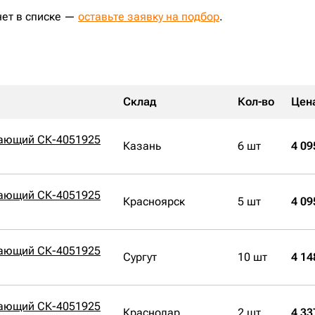
нет в списке —
оставьте заявку на подбор
.
Склад
Кол-во
Цен
вающий СК-4051925
Казань
6 шт
4 09
вающий СК-4051925
Красноярск
5 шт
4 09
вающий СК-4051925
Сургут
10 шт
4 14
вающий СК-4051925
Краснодар
2 шт
4 33