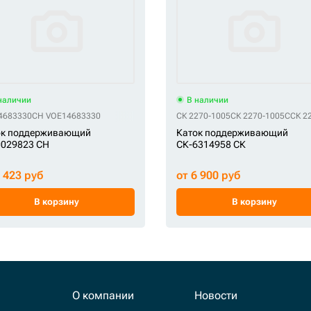
наличии
В наличии
02111
4683330
GE 6Y1781
CH VOE14683330
GE 6Y-1781
GE 76040857
GE 76090873
СК 2270-1005
GE 87702981
СК 2270-1005C
GE AT306554
СК 2
ок поддерживающий
Каток поддерживающий
0029823 CH
СК-6314958 СК
5 423 руб
от 6 900 руб
В корзину
В корзину
О компании
Новости