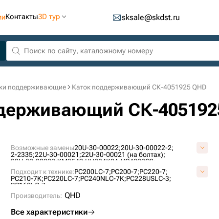
Контакты
3D тур
ии
sksale@skdst.ru
ки поддерживающие
Каток поддерживающий СК-4051925 QHD
оддерживающий СК-40519
Возможные замены
20U-30-00022;
20U-30-00022-2;
2-2335;
22U-30-00021;
22U-30-00021 (на болтах);
22U-30-00022;
KM3542;
UH084K0A;
VC4020C0;
Подходит к технике:
PC200LC-7;
PC200-7;
PC220-7;
PC210-7K;
PC220LC-7;
PC240NLC-7K;
PC228USLC-3;
PC160LC-7;
QHD
Производитель:
Все характеристики