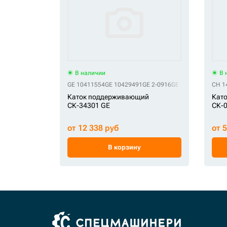
В наличии
В 
GE 10411554
GE 10429491
GE 2-0916
GE 235-5974
GE 58
CH 1
Каток поддерживающий
Кат
СК-34301 GE
СК-
от 12 338 руб
от 
В корзину