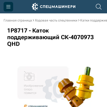
Главная страница
Ходовая часть спецтехники
Катки поддержи
Компания
1P8717 - Каток
Акции
поддерживающий СК-4070973
QHD
Доставка и оплата
Информация
Контакты
3D тур по производству
3D тур по складам
sksale@skdst.ru