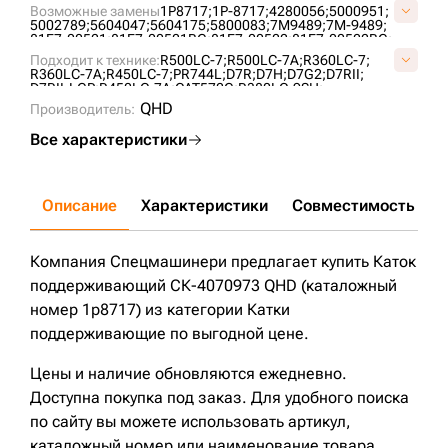
Возможные замены
1P8717;
1P-8717;
4280056;
5000951;
5002789;
5604047;
5604175;
5800083;
7M9489;
7M-9489;
81E7-00521;
81E7-00521BG;
81E7-00522;
81E7-00522BG;
81NB-12010GG;
C0107100M00;
CR2876;
UH098C0B;
Подходит к технике:
R500LC-7;
R500LC-7A;
R360LC-7;
VC010700;
R360LC-7A;
R450LC-7;
PR744L;
D7R;
D7H;
D7G2;
D7RII;
D7RII-LGP;
R450LC-7A;
CAT572G;
R380LC-9SH;
R380LC-9S;
R480LC-9S;
R520LC-9S;
R520LC-9;
R360LC-3;
QHD
Производитель:
PR742B;
Все характеристики
Описание
Характеристики
Совместимость
Д
Компания Спецмашинери предлагает купить Каток
поддерживающий СК-4070973 QHD (каталожный
номер 1p8717) из категории Катки
поддерживающие по выгодной цене.
Цены и наличие обновляются ежедневно.
Доступна покупка под заказ. Для удобного поиска
по сайту вы можете использовать артикул,
каталожный номер или наименование товара.