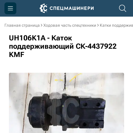
Главная страница
Ходовая часть спецтехники
Катки поддержи
Компания
UH106K1A - Каток
Акции
поддерживающий СК-4437922
KMF
Доставка и оплата
Информация
Контакты
3D тур по производству
3D тур по складам
sksale@skdst.ru