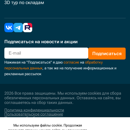
3D тур по складам
Подписаться
на новости и акции
Подписаться
Нажимая на "Подписаться" я даю
согласие
на
обработку
персональных данных
, а так же на получение информационных и
рекламных рассылок
2026 Все права защищены. Мы используем cookies для сбора
обезличенных персональных данных. Оставаясь на сайте, вы
соглашаетесь на сбор таких данных.
Политика конфиденциальности
Пользовательское соглашение
Политика обработки персональных данных
Мы используем файлы cookie. Продолжая
Поддержка и развитие