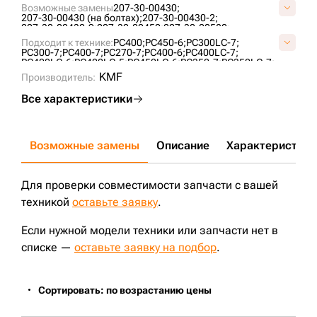
Возможные замены
207-30-00430;
207-30-00430 (на болтах);
207-30-00430-2;
207-30-00430-9;
207-30-00450;
207-30-00580;
207-30-00630;
207-32-07200;
208-30-00430;
Подходит к технике:
PC400;
PC450-6;
PC300LC-7;
208-30-00431;
KM2980;
KM3537;
KM3538;
UH099K0A;
PC300-7;
PC400-7;
PC270-7;
PC400-6;
PC400LC-7;
UH106K1A;
VC404000;
VKM3538V;
PC400LC-6;
PC400LC-5;
PC450LC-6;
PC350-7;
PC350LC-7;
XE335;
PC340NLC-7K;
XE370;
KMF
Производитель:
Все характеристики
Возможные замены
Описание
Характеристики
Для проверки совместимости запчасти с вашей
техникой
оставьте заявку
.
Если нужной модели техники или запчасти нет в
списке —
оставьте заявку на подбор
.
Сортировать: по возрастанию цены