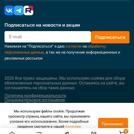
Подписаться
на новости и акции
Подписаться
Нажимая на "Подписаться" я даю
согласие
на
обработку
персональных данных
, а так же на получение информационных и
рекламных рассылок
2026 Все права защищены. Мы используем cookies для сбора
обезличенных персональных данных. Оставаясь на сайте, вы
соглашаетесь на сбор таких данных.
Политика конфиденциальности
Пользовательское соглашение
Политика обработки персональных данных
Мы используем файлы cookie. Продолжая
Поддержка и развитие
просмотр страниц нашего сайта, вы принимаете
условия его использования. Более подробные
Принимаю
сведения смотрите в нашей
политике
конфиденциальности
.