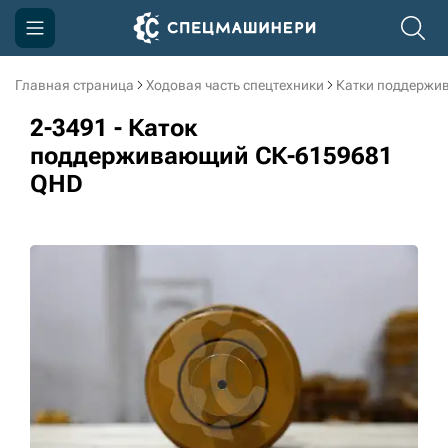
Главная страница
Ходовая часть спецтехники
Катки поддержи
Компания
2-3491 - Каток
Акции
поддерживающий СК-6159681
QHD
Доставка и оплата
Информация
Контакты
3D тур по производству
3D тур по складам
sksale@skdst.ru