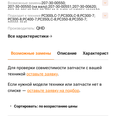
Возможные замены
207-30-00550;
207-30-00550 (на валу);
207-30-00551;
207-30-00620;
207-30-00640;
207-30-00641;
2-3491;
KLM3856;
KM4183;
Подходит к технике:
PC300LC-7;
PC300LC-8;
PC300-7;
PC300-8;
PC400-7;
PC350LC-8;
PC350-8;
PC350-7;
PC300-8M0;
QHD
Производитель:
Все характеристики
Возможные замены
Описание
Характеристики
Для проверки совместимости запчасти с вашей
техникой
оставьте заявку
.
Если нужной модели техники или запчасти нет в
списке —
оставьте заявку на подбор
.
Сортировать: по возрастанию цены