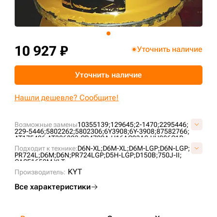
+7 (499) 394-50-93
10 927 ₽
Уточнить наличие
Уточнить наличие
Нашли дешевле? Сообщите!
Возможные замены
10355139;
129645;
2-1470;
2295446;
229-5446;
5802262;
5802306;
6Y3908;
6Y-3908;
87582766;
AT175426;
AT306803;
CR4799A;
H16AC03A2;
UH086C1B;
VC0105H0;
Подходит к технике:
D6N-XL;
D6M-XL;
D6M-LGP;
D6N-LGP;
PR724L;
D6M;
D6N;
PR724LGP;
D5H-LGP;
D150B;
750J-II;
CASE1650M XLT;
KYT
Производитель:
Все характеристики