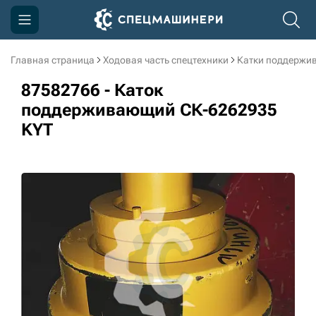
Главная страница
Ходовая часть спецтехники
Катки поддержи
Компания
87582766 - Каток
Акции
поддерживающий СК-6262935
KYT
Доставка и оплата
Информация
Контакты
3D тур по производству
3D тур по складам
sksale@skdst.ru