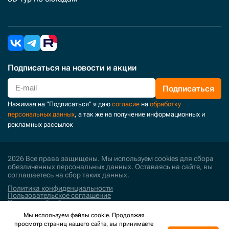
Подписаться
на новости и акции
Подписаться
Нажимая на "Подписаться" я даю
согласие
на
обработку
персональных данных
, а так же на получение информационных и
рекламных рассылок
2026 Все права защищены. Мы используем cookies для сбора
обезличенных персональных данных. Оставаясь на сайте, вы
соглашаетесь на сбор таких данных.
Политика конфиденциальности
Пользовательское соглашение
Политика обработки персональных данных
Мы используем файлы cookie. Продолжая
Поддержка и развитие
просмотр страниц нашего сайта, вы принимаете