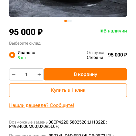
+7 (499) 394-50-93
95 000 ₽
В наличии
Выберите склад
Иваново
Отгрузка
95 000 ₽
Сегодня
8 шт
В корзину
Купить в 1 клик
Нашли дешевле? Сообщите!
Возможные замены
00CP4220;
5802520;
LH1322B;
P4934000M00;
UX095L0F;
Подходит к технике:
PR734L;
D6D;
PR734LGP;
PR734XL;