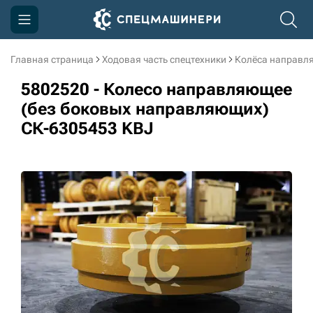
Главная страница
Ходовая часть спецтехники
Колёса направл
Компания
5802520 - Колесо направляющее
Акции
(без боковых направляющих)
СК-6305453 KBJ
Доставка и оплата
Информация
Контакты
3D тур по производству
3D тур по складам
sksale@skdst.ru