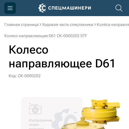
Главная страница
Ходовая часть спецтехники
Колёса направл
Компания
Колесо направляющее D61 СК-0000202 STF
Акции
Колесо
Доставка и оплата
направляющее D61
Информация
Контакты
Код: СК-0000202
3D тур по производству
3D тур по складам
sksale@skdst.ru