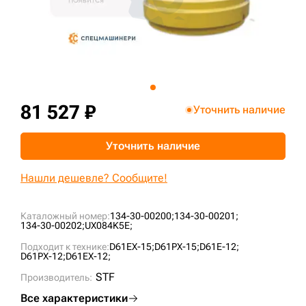
+7 (499) 394-50-93
81 527 ₽
Уточнить наличие
Уточнить наличие
Нашли дешевле? Сообщите!
Каталожный номер:
134-30-00200;
134-30-00201;
134-30-00202;
UX084K5E;
Подходит к технике:
D61EX-15;
D61PX-15;
D61E-12;
D61PX-12;
D61EX-12;
STF
Производитель:
Все характеристики