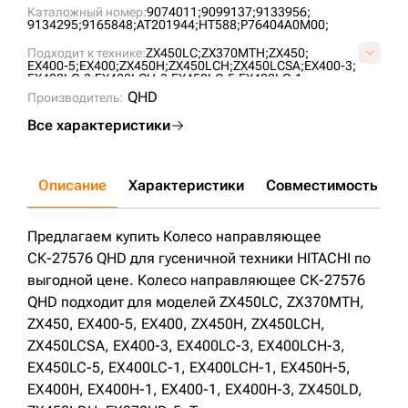
Каталожный номер:
9074011;
9099137;
9133956;
9134295;
9165848;
AT201944;
HT588;
P76404A0M00;
Подходит к технике:
ZX450LC;
ZX370MTH;
ZX450;
EX400-5;
EX400;
ZX450H;
ZX450LCH;
ZX450LCSA;
EX400-3;
EX400LC-3;
EX400LCH-3;
EX450LC-5;
EX400LC-1;
EX400LCH-1;
EX450H-5;
EX400H;
EX400H-1;
EX400-1;
QHD
Производитель:
EX400H-3;
ZX450LD;
ZX450LDH;
EX370HD-5;
Все характеристики
Описание
Характеристики
Совместимость
Д
Предлагаем купить Колесо направляющее
СК-27576 QHD для гусеничной техники HITACHI по
выгодной цене. Колесо направляющее СК-27576
QHD подходит для моделей ZX450LC, ZX370MTH,
ZX450, EX400-5, EX400, ZX450H, ZX450LCH,
ZX450LCSA, EX400-3, EX400LC-3, EX400LCH-3,
EX450LC-5, EX400LC-1, EX400LCH-1, EX450H-5,
EX400H, EX400H-1, EX400-1, EX400H-3, ZX450LD,