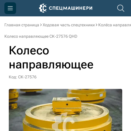
Главная страница
Ходовая часть спецтехники
Колёса направл
Компания
Колесо направляющее СК-27576 QHD
Акции
Колесо
Доставка и оплата
направляющее
Информация
Контакты
Код: СК-27576
3D тур по производству
3D тур по складам
sksale@skdst.ru