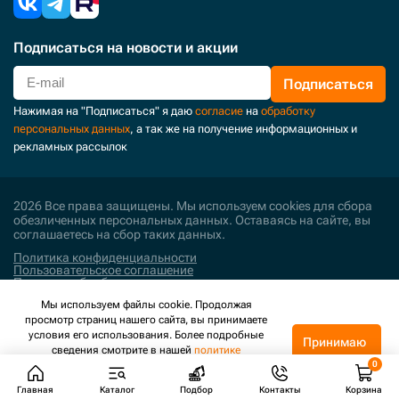
Подписаться
на новости и акции
Подписаться
Нажимая на "Подписаться" я даю
согласие
на
обработку
персональных данных
, а так же на получение информационных и
рекламных рассылок
2026 Все права защищены. Мы используем cookies для сбора
обезличенных персональных данных. Оставаясь на сайте, вы
соглашаетесь на сбор таких данных.
Политика конфиденциальности
Пользовательское соглашение
Политика обработки персональных данных
Мы используем файлы cookie. Продолжая
Поддержка и развитие
просмотр страниц нашего сайта, вы принимаете
условия его использования. Более подробные
Принимаю
сведения смотрите в нашей
политике
конфиденциальности
.
Главная
Каталог
Подбор
Контакты
Корзина