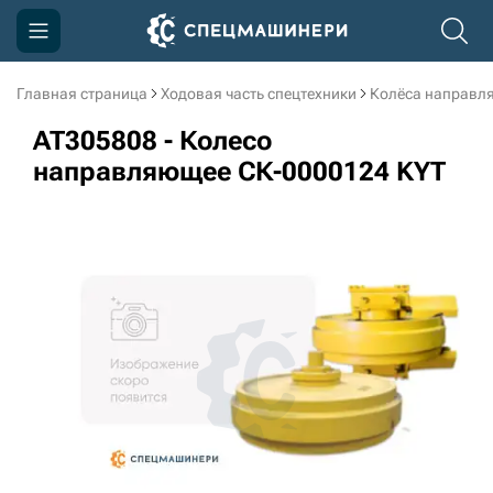
Главная страница
Ходовая часть спецтехники
Колёса направл
Компания
AT305808 - Колесо
Акции
направляющее СК-0000124 KYT
Доставка и оплата
Информация
Контакты
3D тур по производству
3D тур по складам
sksale@skdst.ru