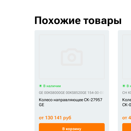
Похожие товары
В наличии
В 
GE 00KS8000
GE 00KS8520
GE 154-30-00770
GE 154-30-0
CH K
Колесо направляющее СК-27957
Кол
GE
СК-
от 130 141 руб
от 
В корзину