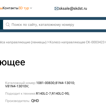
Контакты
3D тур
ии
sksale@skdst.ru
ёса направляющие (ленивцы)
Колесо направляющее СК-0003423
яющее
Каталожный номер:
1081-00830;
81N4-13010;
V81N4-13010V;
Подходит к технике:
R140LC-7;
R140LC-9S;
QHD
Производитель: