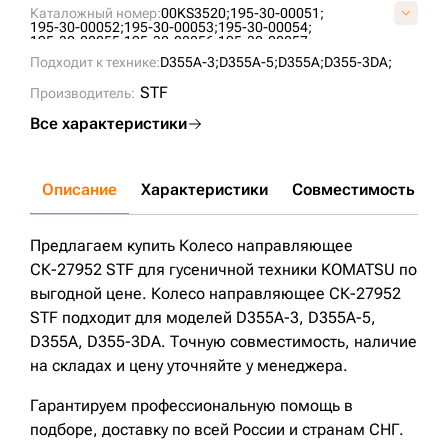
Каталожный номер:
00KS3520;
195-30-00051;
195-30-00052;
195-30-00053;
195-30-00054;
195-30-00055;
195-30-00056;
195-30-00057;
195-30-00058;
195-30-00059;
195-30-00280;
Подходит к технике:
D355A-3;
D355A-5;
D355A;
D355-3DA;
195-30-00281;
195-30-00282;
195-30-00283;
195-30-00283-1;
195-30-00283-5;
195-30-00283-6;
STF
Производитель:
195-30-00283-8;
195-30-00284;
195-30-00470;
KM837B;
P4035400M00;
Все характеристики
Описание
Характеристики
Совместимость
Д
Предлагаем купить Колесо направляющее
СК-27952 STF для гусеничной техники KOMATSU по
выгодной цене. Колесо направляющее СК-27952
STF подходит для моделей D355A-3, D355A-5,
D355A, D355-3DA. Точную совместимость, наличие
на складах и цену уточняйте у менеджера.
Гарантируем профессиональную помощь в
подборе, доставку по всей России и странам СНГ.