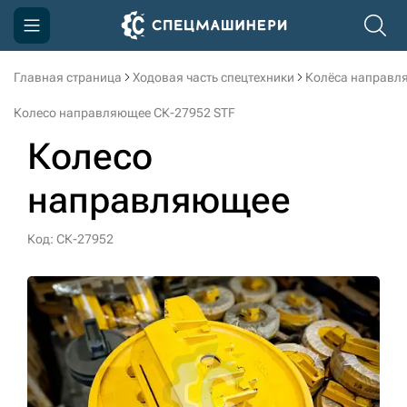
Главная страница
Ходовая часть спецтехники
Колёса направл
Компания
Колесо направляющее СК-27952 STF
Акции
Колесо
Доставка и оплата
направляющее
Информация
Контакты
Код: СК-27952
3D тур по производству
3D тур по складам
sksale@skdst.ru