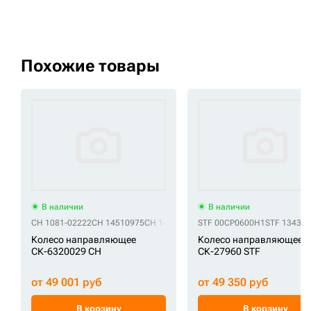
Похожие товары
В наличии
В наличии
CH 1081-02222
CH 14510975
CH 14520609
CH 14533152
STF 00CP0600H1
CH 14542010
STF 13439
C
Колесо направляющее
Колесо направляющее
СК-6320029 CH
СК-27960 STF
от 49 001 руб
от 49 350 руб
В корзину
В корзину