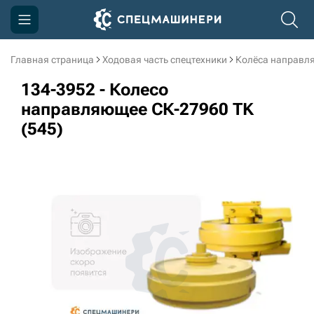
Главная страница
Ходовая часть спецтехники
Колёса направл
Компания
134-3952 - Колесо
Акции
направляющее СК-27960 TK
(545)
Доставка и оплата
Информация
Контакты
3D тур по производству
3D тур по складам
sksale@skdst.ru