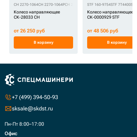
CH 2270-1064
CH 2270-1064P
CH 2270-1108A
STF 160-9754
CH 9066393
STF 7T4400
STF
Колесо направляющее
Колесо направляющее
СК-28033 CH
СК-0000929 STF
от 26 250 руб
от 48 506 руб
В корзину
В корзину
+7 (499) 394-50-93
sksale@skdst.ru
Пн-Пт 8:00–17:00
Офис