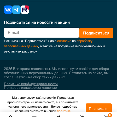
Подписаться
на новости и акции
Подписаться
Нажимая на "Подписаться" я даю
согласие
на
обработку
персональных данных
, а так же на получение информационных и
рекламных рассылок
2026 Все права защищены. Мы используем cookies для сбора
обезличенных персональных данных. Оставаясь на сайте, вы
соглашаетесь на сбор таких данных.
Политика конфиденциальности
Пользовательское соглашение
Политика обработки персональных данных
Мы используем файлы cookie. Продолжая
Поддержка и развитие
просмотр страниц нашего сайта, вы принимаете
условия его использования. Более подробные
Принимаю
сведения смотрите в нашей
политике
конфиденциальности
.