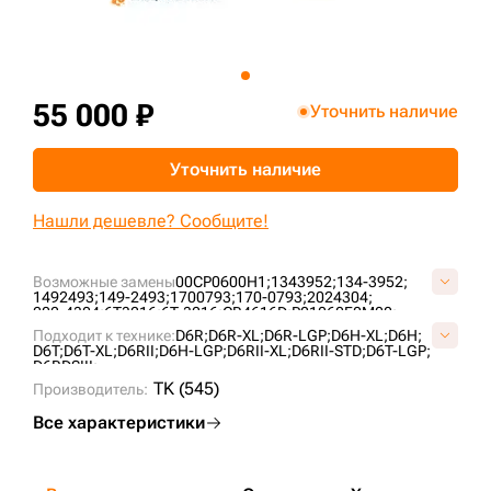
+7 (499) 394-50-93
55 000 ₽
Уточнить наличие
Уточнить наличие
Нашли дешевле? Сообщите!
Возможные замены
00CP0600H1;
1343952;
134-3952;
1492493;
149-2493;
1700793;
170-0793;
2024304;
202-4304;
6T3216;
6T-3216;
CR4616D;
P01060F0M00;
UX095C5F;
VCR4616V;
VP0106F0;
Подходит к технике:
D6R;
D6R-XL;
D6R-LGP;
D6H-XL;
D6H;
D6T;
D6T-XL;
D6RII;
D6H-LGP;
D6RII-XL;
D6RII-STD;
D6T-LGP;
D6RDSIII;
TK (545)
Производитель:
Все характеристики