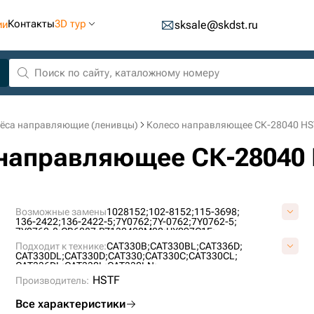
Контакты
3D тур
ии
sksale@skdst.ru
ёса направляющие (ленивцы)
Колесо направляющее СК-28040 HS
о направляющее СК-28040
Возможные замены
1028152;
102-8152;
115-3698;
136-2422;
136-2422-5;
7Y0762;
7Y-0762;
7Y0762-5;
7Y0762-8;
CR6087;
PZ130400M00;
UX097C1E;
Подходит к технике:
CAT330B;
CAT330BL;
CAT336D;
CAT330DL;
CAT330D;
CAT330;
CAT330C;
CAT330CL;
CAT336DL;
CAT330L;
CAT330LN;
HSTF
Производитель:
Все характеристики