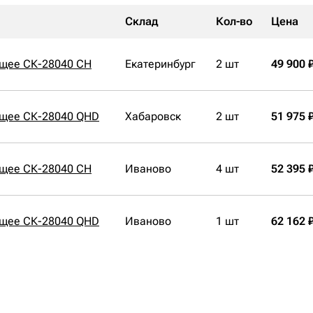
Склад
Кол-во
Цена
щее СК-28040 CH
Екатеринбург
2 шт
49 900 
щее СК-28040 QHD
Хабаровск
2 шт
51 975 
щее СК-28040 CH
Иваново
4 шт
52 395 
щее СК-28040 QHD
Иваново
1 шт
62 162 