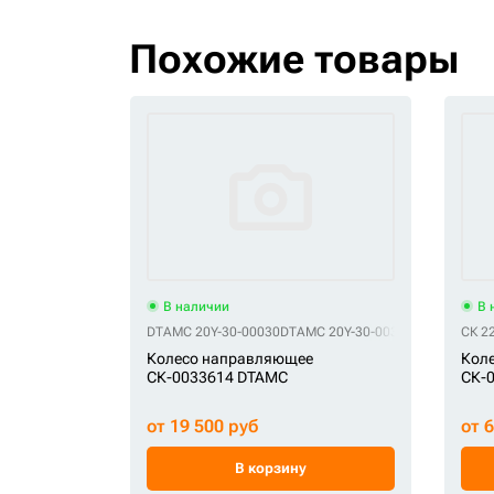
Похожие товары
В наличии
В 
DTAMC 20Y-30-00030
DTAMC 20Y-30-00320
DTAMC 20Y-3
СК 2
Колесо направляющее
Кол
СК-0033614 DTAMC
СК-
от 19 500 руб
от 
В корзину