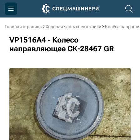
Главная страница
Ходовая часть спецтехники
Колёса направл
Компания
VP1516A4 - Колесо
Акции
направляющее СК-28467 GR
Доставка и оплата
Информация
Контакты
3D тур по производству
3D тур по складам
sksale@skdst.ru