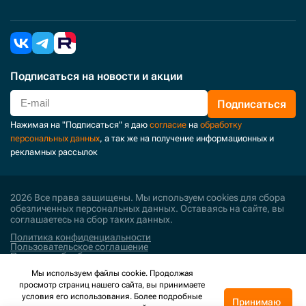
Подписаться
на новости и акции
Подписаться
Нажимая на "Подписаться" я даю
согласие
на
обработку
персональных данных
, а так же на получение информационных и
рекламных рассылок
2026 Все права защищены. Мы используем cookies для сбора
обезличенных персональных данных. Оставаясь на сайте, вы
соглашаетесь на сбор таких данных.
Политика конфиденциальности
Пользовательское соглашение
Политика обработки персональных данных
Мы используем файлы cookie. Продолжая
Поддержка и развитие
просмотр страниц нашего сайта, вы принимаете
условия его использования. Более подробные
Принимаю