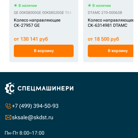
В наличии
В наличии
GE 00KS8000
GE 00KS8520
GE 154-30-00770
DTAMC 270-00063B
GE 154-30-00770-6
GE 154-3
Колесо направляющее
Колесо направляющее
СК-27957 GE
СК-6314981 DTAMC
от 130 141 руб
от 18 500 руб
В корзину
В корзину
+7 (499) 394-50-93
sksale@skdst.ru
Пн-Пт 8:00–17:00