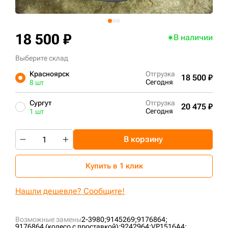
+7 (499) 394-50-93
18 500 ₽
В наличии
Выберите склад
Красноярск
Отгрузка
18 500 ₽
Сегодня
8 шт
Сургут
Отгрузка
20 475 ₽
Сегодня
1 шт
В корзину
Купить в 1 клик
Нашли дешевле? Сообщите!
Возможные замены
2-3980;
9145269;
9176864;
9176864 (колесо с проставкой);
9242964;
VP1516A4;