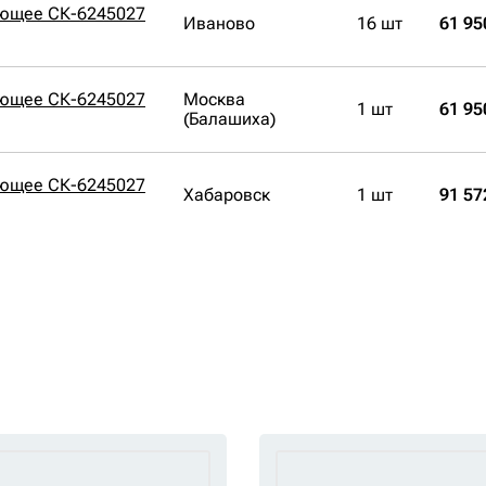
ющее СК-6245027
Иваново
16 шт
61 95
ющее СК-6245027
Москва
1 шт
61 95
(Балашиха)
ющее СК-6245027
Хабаровск
1 шт
91 57