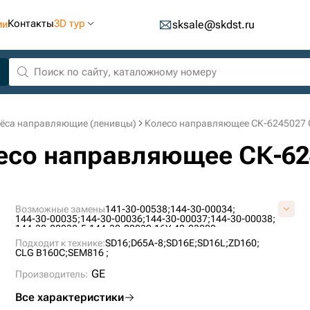
Контакты
3D тур
ии
sksale@skdst.ru
ёса направляющие (ленивцы)
Колесо направляющее СК-6245027 
лесо направляющее СК-62
Возможные замены
141-30-00538;
144-30-00034;
144-30-00035;
144-30-00036;
144-30-00037;
144-30-00038;
144-30-00038-5;
144-30-00039;
16Y-40-03000;
16Y-40-03000-SS;
P4065400M00;
Подходит к технике:
SD16;
D65A-8;
SD16E;
SD16L;
ZD160;
CLG B160C;
SEM816 ;
GE
Производитель:
Все характеристики