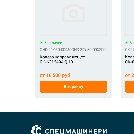
В наличии
В 
QHD 20Y-30-00030
QHD 20Y-30-00320
QHD 20Y-30-0032
СК 2
Колесо направляющее
Кол
СК-6316494 QHD
СК-
от 18 500 руб
от 
В корзину