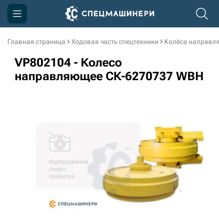
Главная страница
Ходовая часть спецтехники
Колёса направл
Компания
VP802104 - Колесо
Акции
направляющее СК-6270737 WBH
Доставка и оплата
Информация
Контакты
3D тур по производству
3D тур по складам
sksale@skdst.ru