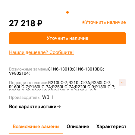
+7 (499) 394-50-93
27 218 ₽
Уточнить наличие
Уточнить наличие
Нашли дешевле? Сообщите!
Возможные замены
81N6-13010;
81N6-13010BG;
VP802104;
Подходит к технике:
R210LC-7;
R210LC-7A;
R250LC-7;
R160LC-7;
R160LC-7A;
R250LC-7A;
R220LC-9;
R180LC-7;
R220LC-9S;
R260LC-9S;
R180LC-9;
R180NLC-7;
WBH
Производитель:
Все характеристики
Возможные замены
Описание
Характеристики