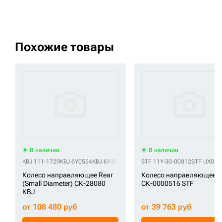
Похожие товары
В наличии
В наличии
KBJ 111-1729
KBJ 6Y0554
KBJ 6Y-0554
KBJ 7T3723
STF 11Y-30-00012
KBJ 7T-3723
STF UX052
KBJ CR453
Колесо направляющее Rear
Колесо направляющее
(Small Diameter) СК-28080
СК-0000516 STF
KBJ
от 108 480 руб
от 39 763 руб