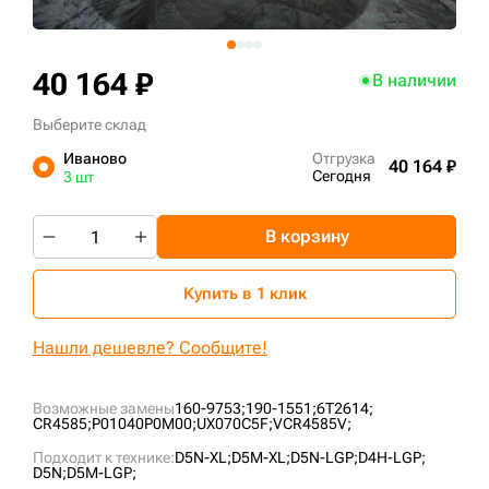
+7 (499) 394-50-93
40 164 ₽
В наличии
Выберите склад
Иваново
Отгрузка
40 164 ₽
Сегодня
3 шт
В корзину
Купить в 1 клик
Нашли дешевле? Сообщите!
Возможные замены
160-9753;
190-1551;
6T2614;
CR4585;
P01040P0M00;
UX070C5F;
VCR4585V;
Подходит к технике:
D5N-XL;
D5M-XL;
D5N-LGP;
D4H-LGP;
D5N;
D5M-LGP;