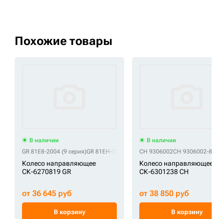
Похожие товары
В наличии
В наличии
GR 81E8-2004 (9 серия)
GR 81EH-10050
GR 81EH-10050 (9 серия)
CH 9306002
CH 9306002-8
C
Колесо направляющее
Колесо направляющее
СК-6270819 GR
СК-6301238 CH
от 36 645 руб
от 38 850 руб
В корзину
В корзину