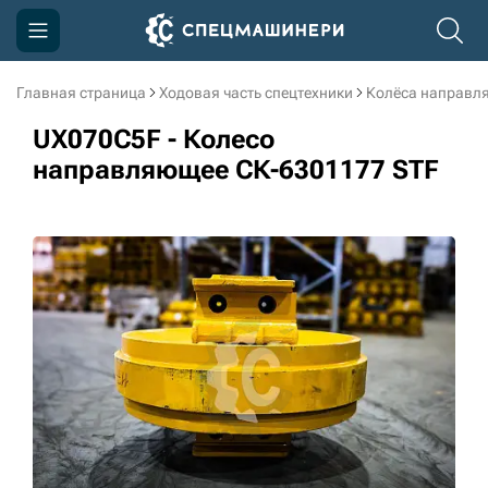
Главная страница
Ходовая часть спецтехники
Колёса направл
Компания
UX070C5F - Колесо
Акции
направляющее СК-6301177 STF
Доставка и оплата
Информация
Контакты
3D тур по производству
3D тур по складам
sksale@skdst.ru