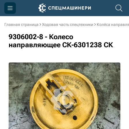
Главная страница
Ходовая часть спецтехники
Колёса направл
Компания
9306002-8 - Колесо
Акции
направляющее СК-6301238 СК
Доставка и оплата
Информация
Контакты
3D тур по производству
3D тур по складам
sksale@skdst.ru