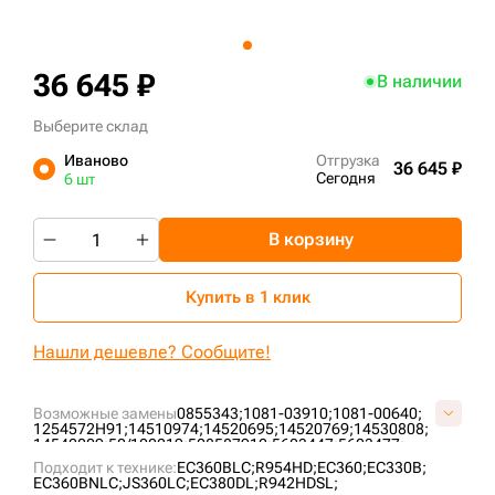
+7 (499) 394-50-93
36 645 ₽
В наличии
Выберите склад
Иваново
Отгрузка
36 645 ₽
Сегодня
6 шт
В корзину
Купить в 1 клик
Нашли дешевле? Сообщите!
Возможные замены
0855343;
1081-03910;
1081-00640;
1254572H91;
14510974;
14520695;
14520769;
14530808;
14542009;
50/100219;
508587912;
5603447;
5603477;
5604043;
5605391;
5607436;
820030001;
LH495;
LH673;
Подходит к технике:
EC360BLC;
R954HD;
EC360;
EC330B;
LH75B;
LK403;
P4942400M00;
P5020400M00;
EC360BNLC;
JS360LC;
EC380DL;
R942HDSL;
SA1081-03910;
UX101E1E;
V1081-03910V;
VLH495V;