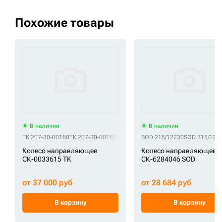
Похожие товары
В наличии
В наличии
TK 207-30-00160
TK 207-30-00161
TK 207-30-00164
SOD 215/12230
TK 207-30-00281
SOD 215/1223
TK 
Колесо направляющее
Колесо направляющее
СК-0033615 TK
СК-6284046 SOD
от 37 000 руб
от 28 684 руб
В корзину
В корзину