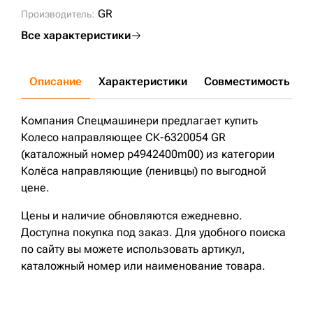
VO21;
VOE14520769;
VOE14530808;
VOE14542009;
GR
Производитель:
VP494204;
VP502004;
Все характеристики
Описание
Характеристики
Совместимость
Д
Компания Спецмашинери предлагает купить
Колесо направляющее СК-6320054 GR
(каталожный номер p4942400m00) из категории
Колёса направляющие (ленивцы) по выгодной
цене.
Цены и наличие обновляются ежедневно.
Доступна покупка под заказ. Для удобного поиска
по сайту вы можете использовать артикул,
каталожный номер или наименование товара.