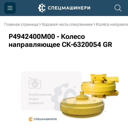
Главная страница
Ходовая часть спецтехники
Колёса направл
Компания
P4942400M00 - Колесо
Акции
направляющее СК-6320054 GR
Доставка и оплата
Информация
Контакты
3D тур по производству
3D тур по складам
sksale@skdst.ru