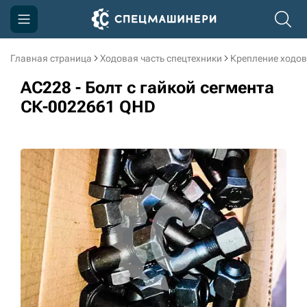
Главная страница
Ходовая часть спецтехники
Крепление ходов
Компания
AC228 - Болт с гайкой сегмента
Акции
СК-0022661 QHD
Доставка и оплата
Информация
Контакты
3D тур по производству
3D тур по складам
sksale@skdst.ru