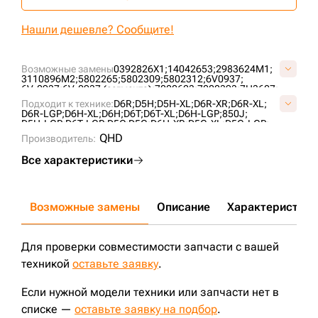
Нашли дешевле? Сообщите!
Возможные замены
0392826X1;
14042653;
2983624M1;
3110896M2;
5802265;
5802309;
5802312;
6V0937;
6V-0937;
6V-0937 (сегмента);
7000623;
7002393;
7H3607;
7H-3607;
826/00232;
AC228;
CR4413;
S01062E0N17;
Подходит к технике:
D6R;
D5H;
D5H-XL;
D6R-XR;
D6R-XL;
S01062K0N16;
D6R-LGP;
D6H-XL;
D6H;
D6T;
D6T-XL;
D6H-LGP;
850J;
D5H-LGP;
D6T-LGP;
D5C;
D5G;
D6H-XR;
D5G-XL;
D5G-LGP;
QHD
Производитель:
Все характеристики
Возможные замены
Описание
Характеристики
Для проверки совместимости запчасти с вашей
техникой
оставьте заявку
.
Если нужной модели техники или запчасти нет в
списке —
оставьте заявку на подбор
.