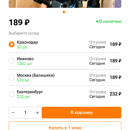
+7 (499) 394-50-93
189 ₽
В наличии
Выберите склад
Краснодар
Отгрузка
189 ₽
Сегодня
50 шт
Иваново
Отгрузка
189 ₽
Сегодня
1202 шт
Москва (Балашиха)
Отгрузка
189 ₽
Сегодня
539 шт
Екатеринбург
Отгрузка
232 ₽
Сегодня
222 шт
В корзину
Купить в 1 клик