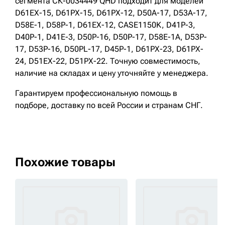
сегмента СК-0034449 QHD подходит для моделей
D61EX-15, D61PX-15, D61PX-12, D50A-17, D53A-17,
D58E-1, D58P-1, D61EX-12, CASE1150K, D41P-3,
D40P-1, D41E-3, D50P-16, D50P-17, D58E-1A, D53P-
17, D53P-16, D50PL-17, D45P-1, D61PX-23, D61PX-
24, D51EX-22, D51PX-22. Точную совместимость,
наличие на складах и цену уточняйте у менеджера.
Гарантируем профессиональную помощь в
подборе, доставку по всей России и странам СНГ.
Похожие товары