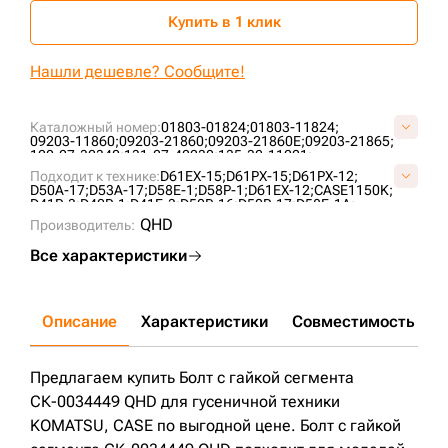
Купить в 1 клик
Нашли дешевле? Сообщите!
Каталожный номер:
01803-01824;
01803-11824;
09203-11860;
09203-21860;
09203-21860E;
09203-21865;
120-27-32340;
131-27-42230;
135-32-11221;
205-32-E1122;
205-32-K1120;
4091800;
79074170;
Подходит к технике:
D61EX-15;
D61PX-15;
D61PX-12;
D40600D0N16;
KM382;
KM790;
P2434519R;
R2434519;
D50A-17;
D53A-17;
D58E-1;
D58P-1;
D61EX-12;
CASE1150K;
S4050200N16;
V01803-11824;
V09203-21860;
D41P-3;
D40P-1;
D41E-3;
D50P-16;
D50P-17;
D58E-1A;
D53P-17;
D53P-16;
D50PL-17;
D45P-1;
D61PX-23;
D61PX-24;
QHD
Производитель:
D51EX-22;
D51PX-22;
Все характеристики
Описание
Характеристики
Совместимость
Д
Предлагаем купить Болт с гайкой сегмента
СК-0034449 QHD для гусеничной техники
KOMATSU, CASE по выгодной цене. Болт с гайкой