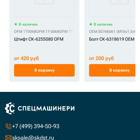
В наличии
В наличии
OFM 1T0068
OFM 1T-0068
OFM 1T-0068-6
OEM S0766061 (M16x1,5x90)
Штифт СК-6255080 OFM
Болт СК-6318619 OEM
от 420 руб
от 200 руб
В корзину
В корзину
+7 (499) 394-50-93
sksale@skdst.ru