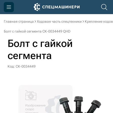
Главная страница
Ходовая часть спецтехники
Крепление ходов
Компания
Болт с гайкой сегмента СК-0034449 QHD
Акции
Болт с гайкой
Доставка и оплата
сегмента
Информация
Контакты
Код: СК-0034449
3D тур по производству
3D тур по складам
sksale@skdst.ru