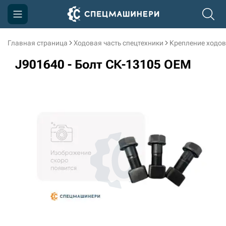
Главная страница
Ходовая часть спецтехники
Крепление ходов
Компания
J901640 - Болт СК-13105 OEM
Акции
Доставка и оплата
Информация
Контакты
3D тур по производству
3D тур по складам
sksale@skdst.ru