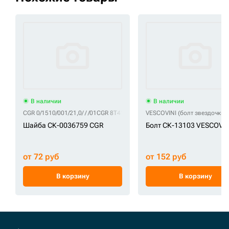
В наличии
В наличии
CGR 0/1510/001/21,0/ / /01
CGR 8T4123
VESCOVINI (болт звездочки)
Шайба СК-0036759 CGR
Болт СК-13103 VESCOVIN
от 72 руб
от 152 руб
В корзину
В корзину