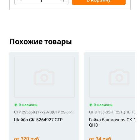
Похожие товары
В наличии
В наличии
CTP 2S5658 (17x29x3)
CTP 2S-5658 (17x29x3)
QHD 135-32-11221
CTP 6V4316 (18.25x35x3.5
QHD 135-
Шайба СК-5264927 CTP
Гайка башмачная СК-14
QHD
от 320 руб
от 34 руб