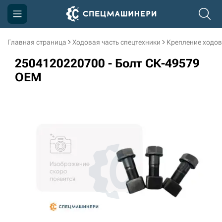
Главная страница
Ходовая часть спецтехники
Крепление ходов
Компания
2504120220700 - Болт СК-49579
Акции
OEM
Доставка и оплата
Информация
Контакты
3D тур по производству
3D тур по складам
sksale@skdst.ru