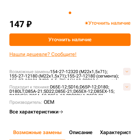
+7 (499) 394-50-93
147 ₽
Уточнить наличие
Уточнить наличие
Нашли дешевле? Сообщите!
Возможные замены
154-27-12320 (M22x1,5x71);
155-27-12180 (M22x1,5x71);
155-27-12180 (сегмента);
155-27-12181 (M22x1,5x71);
16Y-18-00013 (сегмента);
2504120220700;
76040844;
KM225;
KM225A;
Подходит к технике:
D65E-12;
SD16;
D65P-12;
D180;
P155-27-12181A;
S4085200N16;
D180LT;
D85A-21;
SD22;
D85E-21;
D65EX-12;
D85EX-15;
D180(FK);
D85A-12;
D85A-18;
PD220Y-1;
D85P-21;
D65P-12E;
SD22S;
D65PX-12;
D63E-12;
SD23;
D85C-21;
OEM
Производитель:
PD220Y-3;
SD22F;
D65EX-15E0;
ZD160;
Все характеристики
Возможные замены
Описание
Характеристики