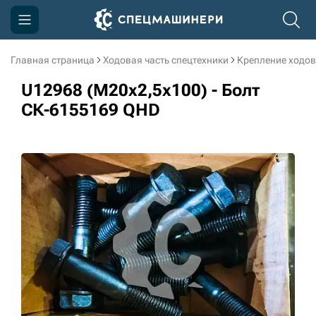
Главная страница
Ходовая часть спецтехники
Крепление ходов
Компания
U12968 (M20x2,5x100) - Болт
Акции
СК-6155169 QHD
Доставка и оплата
Информация
Контакты
3D тур по производству
3D тур по складам
sksale@skdst.ru