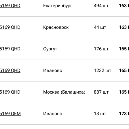
55169 QHD
Екатеринбург
494 шт
163 
55169 QHD
Красноярск
44 шт
163 
55169 QHD
Сургут
176 шт
165 
55169 QHD
Иваново
1232 шт
165 
55169 QHD
Москва (Балашиха)
887 шт
165 
55169 OEM
Иваново
13 шт
173 