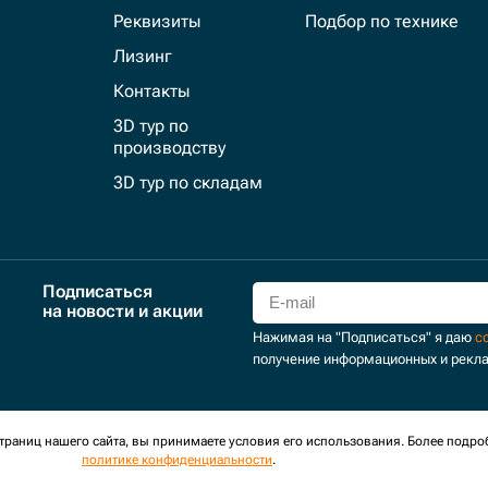
Реквизиты
Подбор по технике
Лизинг
Контакты
3D тур по
производству
3D тур по складам
Подписаться
на новости и акции
Нажимая на "Подписаться" я даю
с
получение информационных и рекл
для сбора обезличенных персональных данных. Оставаясь на
раниц нашего сайта, вы принимаете условия его использования. Более подро
политике конфиденциальности
.
оглашение
Политика обработки персональных данных