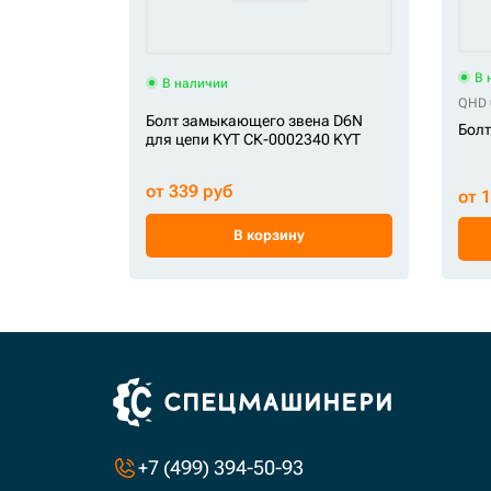
В 
В наличии
QHD 
Болт замыкающего звена D6N
Болт
для цепи KYT СК-0002340 KYT
от 339 руб
от 
В корзину
+7 (499) 394-50-93