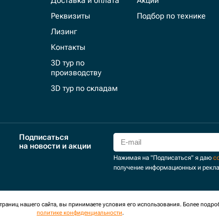
Доставка и оплата
Акции
Реквизиты
Подбор по технике
Лизинг
Контакты
3D тур по
производству
3D тур по складам
Подписаться
на новости и акции
Нажимая на "Подписаться" я даю
с
получение информационных и рекл
для сбора обезличенных персональных данных. Оставаясь на
раниц нашего сайта, вы принимаете условия его использования. Более подро
политике конфиденциальности
.