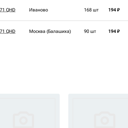
171 QHD
Иваново
168 шт
194 ₽
171 QHD
Москва (Балашиха)
90 шт
194 ₽