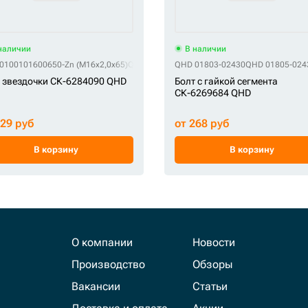
наличии
В наличии
0100101600650-Zn (M16x2,0x65)
QHD 01010-31665
QHD 01803-02430
QHD 01010-51665
QHD 01805-024
QHD 0101
 звездочки СК-6284090 QHD
Болт с гайкой сегмента
СК-6269684 QHD
129 руб
от 268 руб
В корзину
В корзину
О компании
Новости
Производство
Обзоры
Вакансии
Статьи