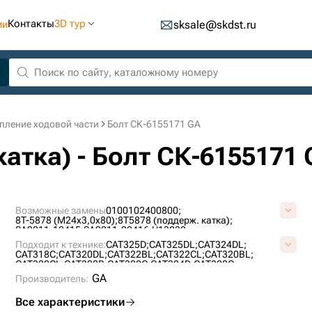
Контакты
3D тур
ии
sksale@skdst.ru
пление ходовой части
Болт СК-6155171 GA
катка) - Болт СК-6155171 
Возможные замены
0100102400800;
8T-5878 (M24x3,0x80);
8T5878 (поддерж. катка);
SA9011-12415;
SA9011-22416;
U13238;
Подходит к технике:
CAT325D;
CAT325DL;
CAT324DL;
CAT318C;
CAT320DL;
CAT322BL;
CAT322CL;
CAT320BL;
CAT320CL;
CAT322B;
CAT322C;
CAT324D;
CAT320C;
EC700BLC;
CAT318CL;
CAT322;
CAT329DL;
GA
Производитель:
Все характеристики