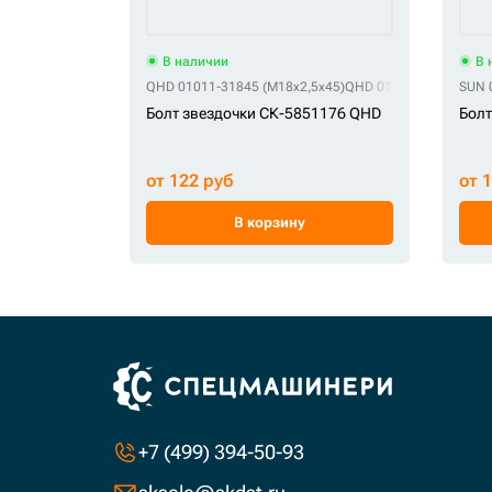
В наличии
В 
QHD 01011-31845 (M18x2,5x45)
QHD 0120101800450 (M
SUN 
Болт звездочки СК-5851176 QHD
Болт
от 122 руб
от 
В корзину
+7 (499) 394-50-93