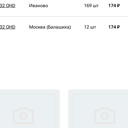
032 QHD
Иваново
169 шт
174 ₽
032 QHD
Москва (Балашиха)
12 шт
174 ₽