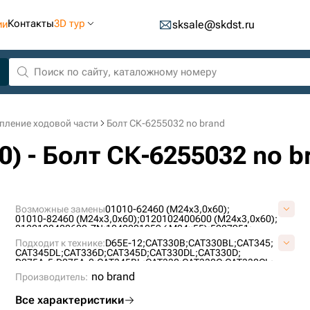
Контакты
3D тур
ии
sksale@skdst.ru
пление ходовой части
Болт СК-6255032 no brand
0) - Болт СК-6255032 no b
Возможные замены
01010-62460 (M24x3,0x60);
01010-82460 (M24x3,0x60);
0120102400600 (M24x3,0x60);
0120102400600-ZN;
1040001059 ( M24×55);
5207951;
520-7951;
57457160;
7X-2575;
7X2575 (M24x3,0x60);
Подходит к технике:
D65E-12;
CAT330B;
CAT330BL;
CAT345;
7X-2575 (M24x3,0x60);
J912460;
P7655300N03;
CAT345DL;
CAT336D;
CAT345D;
CAT330DL;
CAT330D;
U14099 (M24x3,0x60);
VA3657;
VA3657 (M24x3,0x60);
D275A-5;
D275A-2;
CAT345BL;
CAT330;
CAT330C;
CAT330CL;
VB02400004;
CAT336DL;
CAT330L;
PC400LC-7;
CAT345C;
CAT349DL;
no brand
Производитель:
ZE370E;
Все характеристики