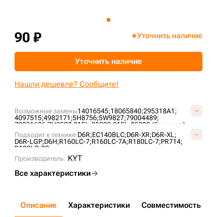
+7 (499) 394-50-93
90 ₽
Уточнить наличие
Уточнить наличие
Нашли дешевле? Сообщите!
Возможные замены
14016545;
18065840;
295318A1;
4097515;
4982171;
5H8756;
5W9827;
79004489;
79031606;
7H3597;
81EL-25020;
81EL-25020 (башмака);
E181-2504;
E181-2504 (башмака);
JNA0295;
JNA0362;
Подходит к технике:
D6R;
EC140BLC;
D6R-XR;
D6R-XL;
T121478;
T43323;
T45096;
D6R-LGP;
D6H;
R160LC-7;
R160LC-7A;
R180LC-7;
PR714;
R180LC-9S;
KYT
Производитель:
Все характеристики
Описание
Характеристики
Совместимость
Д