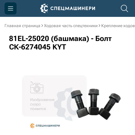
Главная страница
Ходовая часть спецтехники
Крепление ходов
Компания
81EL-25020 (башмака) - Болт
Акции
СК-6274045 KYT
Доставка и оплата
Информация
Контакты
3D тур по производству
3D тур по складам
sksale@skdst.ru