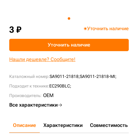
+7 (499) 394-50-93
3 ₽
Уточнить наличие
Уточнить наличие
Нашли дешевле? Сообщите!
Каталожный номер:
SA9011-21818;
SA9011-21818-MI;
Подходит к технике:
EC290BLC;
OEM
Производитель:
Все характеристики
Описание
Характеристики
Совместимость
Д