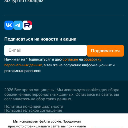
3D тур по складам
Подписаться
на новости и акции
Подписаться
Нажимая на "Подписаться" я даю
согласие
на
обработку
персональных данных
, а так же на получение информационных и
рекламных рассылок
2026 Все права защищены. Мы используем cookies для сбора
обезличенных персональных данных. Оставаясь на сайте, вы
соглашаетесь на сбор таких данных.
Политика конфиденциальности
Пользовательское соглашение
Политика обработки персональных данных
Мы используем файлы cookie. Продолжая
Поддержка и развитие
просмотр страниц нашего сайта, вы принимаете