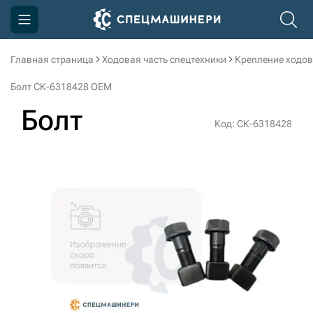
Главная страница
Ходовая часть спецтехники
Крепление ходов
Компания
Болт СК-6318428 OEM
Акции
Болт
Код: СК-6318428
Доставка и оплата
Информация
Контакты
3D тур по производству
3D тур по складам
sksale@skdst.ru