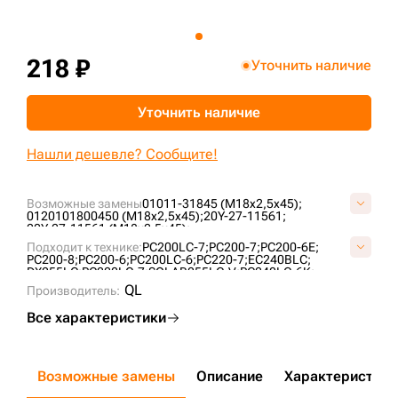
+7 (499) 394-50-93
218 ₽
Уточнить наличие
Уточнить наличие
Нашли дешевле? Сообщите!
Возможные замены
01011-31845 (M18x2,5x45);
0120101800450 (M18x2,5x45);
20Y-27-11561;
20Y-27-11561 (M18x2,5x45);
20Y-27-11561 (M18x2,5x50);
K1010544 (M18x2,5x45);
Подходит к технике:
PC200LC-7;
PC200-7;
PC200-6E;
S0567461 (M18x2,5x45);
S0567466 (M18x2,5x45);
PC200-8;
PC200-6;
PC200LC-6;
PC220-7;
EC240BLC;
DX255LC;
PC220LC-7;
SOLAR255LC-V;
PC240LC-6K;
PC220-8M0;
PC200-8M0;
QL
Производитель:
Все характеристики
Возможные замены
Описание
Характеристики