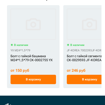
В наличии
В наличии
YX M24*1,5*79
JF-KOREA 7002393
JF-KOREA
Болт с гайкой башмака
Болт с гайкой сегмента
M24*1,5*79 СК-0002755 YX
СК-0029593 JF-KOREA
от 150 руб
от 246 руб
В корзину
В корзину