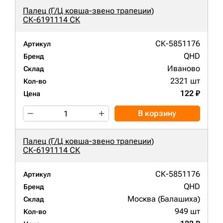
Палец (Г/Ц ковша-звено трапеции)
СК-6191114 СК
СК-5851176
Артикул
QHD
Бренд
Иваново
Склад
2321 шт
Кол-во
122 ₽
Цена
В корзину
Палец (Г/Ц ковша-звено трапеции)
СК-6191114 СК
СК-5851176
Артикул
QHD
Бренд
Москва (Балашиха)
Склад
949 шт
Кол-во