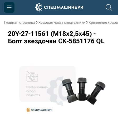
Главная страница
Ходовая часть спецтехники
Крепление ходов
Компания
20Y-27-11561 (M18x2,5x45) -
Акции
Болт звездочки СК-5851176 QL
Доставка и оплата
Информация
Контакты
3D тур по производству
3D тур по складам
sksale@skdst.ru