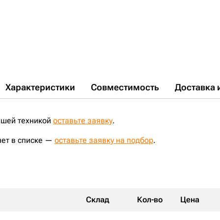
PC300LC-6;
R290LC-7;
R290LC-7A;
R320LC-7;
R360LC-7;
R360LC-7A;
R450LC-7;
ZX330LC-5G;
ZX270;
ZX270LC;
ZX280L-3;
ZX280L3-AP;
ZX270LC3-AP;
CAT336D;
CAT330DL;
CAT330D;
D255;
CAT350;
EX355;
ZX330-5G;
D7R;
FD255;
CAT330;
CAT330C;
CAT330CL;
CAT336DL;
R450LC-7A;
ZX280-5G;
R290LC-7H;
R305LC-7;
R320LC-7A;
ZX280LC-5G;
DX300LC;
CAT330BLN;
R330LC-9S;
R480LC-9S;
JS360LC;
ZX360H-3G;
Характеристики
Совместимость
Доставка 
ашей техникой
оставьте заявку
.
нет в списке —
оставьте заявку на подбор
.
Склад
Кол-во
Цена