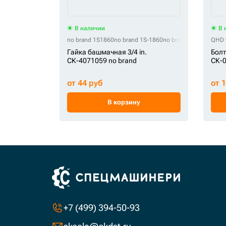
В наличии
В 
no brand 1S1860
no brand 1S-1860
no brand 2505721910
QHD 
Гайка башмачная 3/4 in.
Болт
СК-4071059 no brand
СК-
от 44 руб
от 
В корзину
+7 (499) 394-50-93